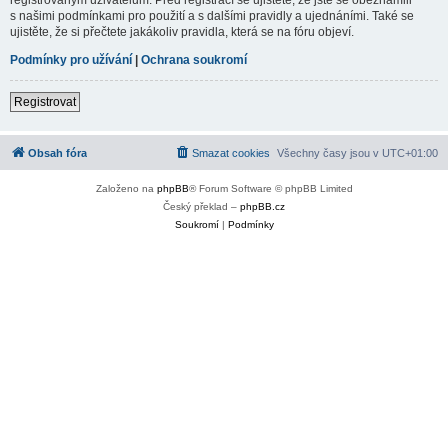
s našimi podmínkami pro použití a s dalšími pravidly a ujednáními. Také se
ujistěte, že si přečtete jakákoliv pravidla, která se na fóru objeví.
Podmínky pro užívání
|
Ochrana soukromí
Registrovat
Obsah fóra
Smazat cookies
Všechny časy jsou v
UTC+01:00
Založeno na
phpBB
® Forum Software © phpBB Limited
Český překlad –
phpBB.cz
Soukromí
|
Podmínky