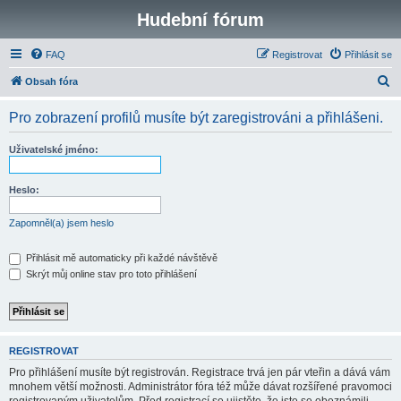
Hudební fórum
FAQ
Registrovat
Přihlásit se
H
Obsah fóra
l
Pro zobrazení profilů musíte být zaregistrováni a přihlášeni.
e
d
Uživatelské jméno:
a
t
Heslo:
Zapomněl(a) jsem heslo
Přihlásit mě automaticky při každé návštěvě
Skrýt můj online stav pro toto přihlášení
REGISTROVAT
Pro přihlášení musíte být registrován. Registrace trvá jen pár vteřin a dává vám
mnohem větší možnosti. Administrátor fóra též může dávat rozšířené pravomoci
registrovaným uživatelům. Před registrací se ujistěte, že jste se obeznámili