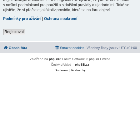
s našimi podmínkami pro použití a s dalšími pravidly a ujednáními. Také se
ujistěte, že si přečtete jakákoliv pravidla, která se na fóru objeví.
Podmínky pro užívání
|
Ochrana soukromí
Registrovat
Obsah fóra
Smazat cookies
Všechny časy jsou v
UTC+01:00
Založeno na
phpBB
® Forum Software © phpBB Limited
Český překlad –
phpBB.cz
Soukromí
|
Podmínky