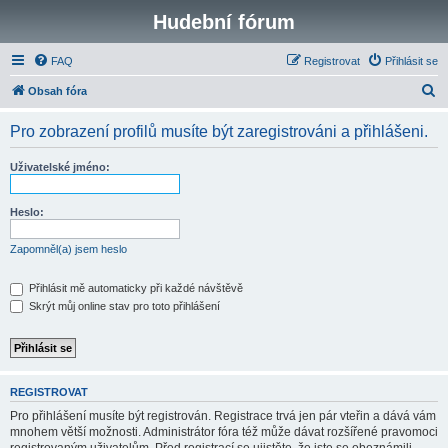
Hudební fórum
FAQ
Registrovat
Přihlásit se
H
Obsah fóra
l
Pro zobrazení profilů musíte být zaregistrováni a přihlášeni.
e
d
Uživatelské jméno:
a
t
Heslo:
Zapomněl(a) jsem heslo
Přihlásit mě automaticky při každé návštěvě
Skrýt můj online stav pro toto přihlášení
REGISTROVAT
Pro přihlášení musíte být registrován. Registrace trvá jen pár vteřin a dává vám
mnohem větší možnosti. Administrátor fóra též může dávat rozšířené pravomoci
registrovaným uživatelům. Před registrací se ujistěte, že jste se obeznámili