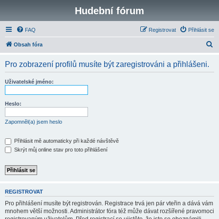
Hudební fórum
FAQ
Registrovat
Přihlásit se
H
Obsah fóra
l
Pro zobrazení profilů musíte být zaregistrováni a přihlášeni.
e
d
Uživatelské jméno:
a
t
Heslo:
Zapomněl(a) jsem heslo
Přihlásit mě automaticky při každé návštěvě
Skrýt můj online stav pro toto přihlášení
REGISTROVAT
Pro přihlášení musíte být registrován. Registrace trvá jen pár vteřin a dává vám
mnohem větší možnosti. Administrátor fóra též může dávat rozšířené pravomoci
registrovaným uživatelům. Před registrací se ujistěte, že jste se obeznámili