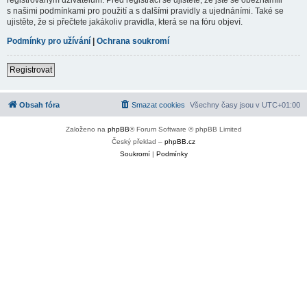
s našimi podmínkami pro použití a s dalšími pravidly a ujednáními. Také se
ujistěte, že si přečtete jakákoliv pravidla, která se na fóru objeví.
Podmínky pro užívání
|
Ochrana soukromí
Registrovat
Obsah fóra
Smazat cookies
Všechny časy jsou v
UTC+01:00
Založeno na
phpBB
® Forum Software © phpBB Limited
Český překlad –
phpBB.cz
Soukromí
|
Podmínky