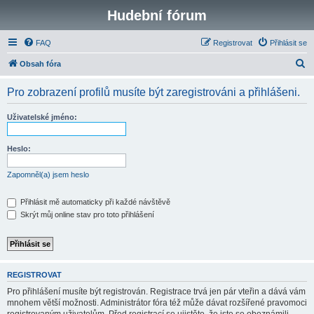
Hudební fórum
FAQ
Registrovat
Přihlásit se
H
Obsah fóra
l
Pro zobrazení profilů musíte být zaregistrováni a přihlášeni.
e
d
Uživatelské jméno:
a
t
Heslo:
Zapomněl(a) jsem heslo
Přihlásit mě automaticky při každé návštěvě
Skrýt můj online stav pro toto přihlášení
REGISTROVAT
Pro přihlášení musíte být registrován. Registrace trvá jen pár vteřin a dává vám
mnohem větší možnosti. Administrátor fóra též může dávat rozšířené pravomoci
registrovaným uživatelům. Před registrací se ujistěte, že jste se obeznámili