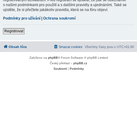
s našimi podmínkami pro použití a s dalšími pravidly a ujednáními. Také se
ujistěte, že si přečtete jakákoliv pravidla, která se na fóru objeví.
Podmínky pro užívání
|
Ochrana soukromí
Registrovat
Obsah fóra
Smazat cookies
Všechny časy jsou v
UTC+01:00
Založeno na
phpBB
® Forum Software © phpBB Limited
Český překlad –
phpBB.cz
Soukromí
|
Podmínky