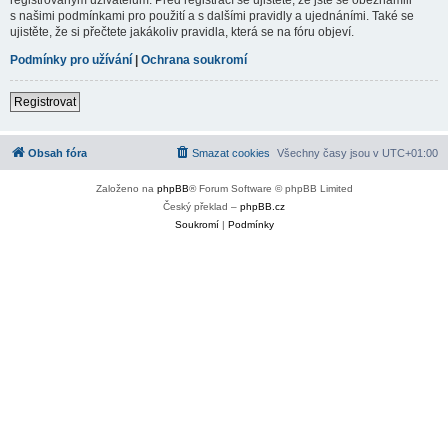
s našimi podmínkami pro použití a s dalšími pravidly a ujednáními. Také se
ujistěte, že si přečtete jakákoliv pravidla, která se na fóru objeví.
Podmínky pro užívání
|
Ochrana soukromí
Registrovat
Obsah fóra
Smazat cookies
Všechny časy jsou v
UTC+01:00
Založeno na
phpBB
® Forum Software © phpBB Limited
Český překlad –
phpBB.cz
Soukromí
|
Podmínky