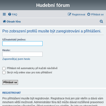
Hudební fórum
FAQ
Registrovat
Přihlásit se
H
Obsah fóra
l
Pro zobrazení profilů musíte být zaregistrováni a přihlášeni.
e
d
Uživatelské jméno:
a
t
Heslo:
Zapomněl(a) jsem heslo
Přihlásit mě automaticky při každé návštěvě
Skrýt můj online stav pro toto přihlášení
REGISTROVAT
Pro přihlášení musíte být registrován. Registrace trvá jen pár vteřin a dává vám
mnohem větší možnosti. Administrátor fóra též může dávat rozšířené pravomoci
registrovaným uživatelům. Před registrací se ujistěte, že jste se obeznámili