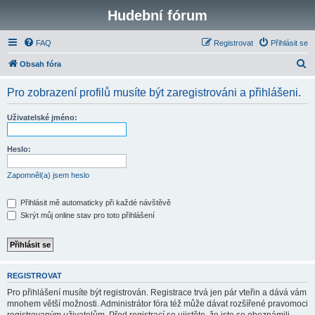
Hudební fórum
FAQ
Registrovat
Přihlásit se
H
Obsah fóra
l
Pro zobrazení profilů musíte být zaregistrováni a přihlášeni.
e
d
Uživatelské jméno:
a
t
Heslo:
Zapomněl(a) jsem heslo
Přihlásit mě automaticky při každé návštěvě
Skrýt můj online stav pro toto přihlášení
REGISTROVAT
Pro přihlášení musíte být registrován. Registrace trvá jen pár vteřin a dává vám
mnohem větší možnosti. Administrátor fóra též může dávat rozšířené pravomoci
registrovaným uživatelům. Před registrací se ujistěte, že jste se obeznámili