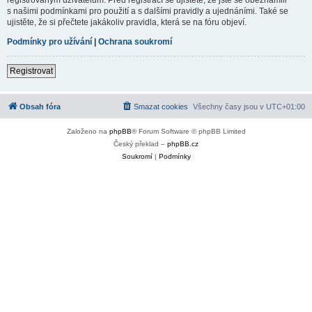
s našimi podmínkami pro použití a s dalšími pravidly a ujednáními. Také se
ujistěte, že si přečtete jakákoliv pravidla, která se na fóru objeví.
Podmínky pro užívání
|
Ochrana soukromí
Registrovat
Obsah fóra
Smazat cookies
Všechny časy jsou v
UTC+01:00
Založeno na
phpBB
® Forum Software © phpBB Limited
Český překlad –
phpBB.cz
Soukromí
|
Podmínky