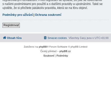
s našimi podmínkami pro použití a s dalšími pravidly a ujednáními. Také se
ujistěte, že si přečtete jakákoliv pravidla, která se na fóru objeví.
Podmínky pro užívání
|
Ochrana soukromí
Registrovat
Obsah fóra
Smazat cookies
Všechny časy jsou v
UTC+01:00
Založeno na
phpBB
® Forum Software © phpBB Limited
Český překlad –
phpBB.cz
Soukromí
|
Podmínky