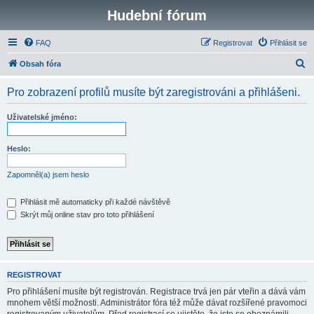
Hudební fórum
FAQ
Registrovat
Přihlásit se
H
Obsah fóra
l
Pro zobrazení profilů musíte být zaregistrováni a přihlášeni.
e
d
Uživatelské jméno:
a
t
Heslo:
Zapomněl(a) jsem heslo
Přihlásit mě automaticky při každé návštěvě
Skrýt můj online stav pro toto přihlášení
REGISTROVAT
Pro přihlášení musíte být registrován. Registrace trvá jen pár vteřin a dává vám
mnohem větší možnosti. Administrátor fóra též může dávat rozšířené pravomoci
registrovaným uživatelům. Před registrací se ujistěte, že jste se obeznámili