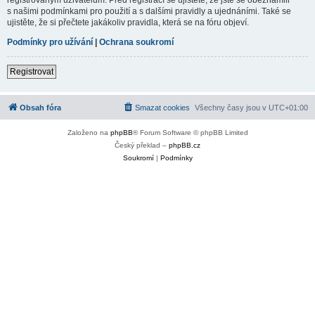
s našimi podmínkami pro použití a s dalšími pravidly a ujednáními. Také se
ujistěte, že si přečtete jakákoliv pravidla, která se na fóru objeví.
Podmínky pro užívání
|
Ochrana soukromí
Registrovat
Obsah fóra
Smazat cookies
Všechny časy jsou v
UTC+01:00
Založeno na
phpBB
® Forum Software © phpBB Limited
Český překlad –
phpBB.cz
Soukromí
|
Podmínky