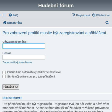
Hudební fórum
FAQ
Registrovat
Přihlásit se
H
Obsah fóra
l
Pro zobrazení profilů musíte být zaregistrováni a přihlášeni.
e
d
Uživatelské jméno:
a
t
Heslo:
Zapomněl(a) jsem heslo
Přihlásit mě automaticky při každé návštěvě
Skrýt můj online stav pro toto přihlášení
REGISTROVAT
Pro přihlášení musíte být registrován. Registrace trvá jen pár vteřin a dává vám
mnohem větší možnosti. Administrátor fóra též může dávat rozšířené pravomoci
registrovaným uživatelům. Před registrací se ujistěte, že jste se obeznámili