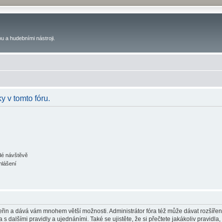
u a hudebními nástroji.
y v tomto fóru.
ždé návštěvě
hlášení
 vteřin a dává vám mnohem větší možnosti. Administrátor fóra též může dávat rozšíře
 s dalšími pravidly a ujednáními. Také se ujistěte, že si přečtete jakákoliv pravidla, 