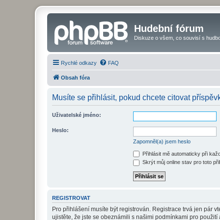
Hudební fórum
Diskuze o všem, co souvisí s hudbo
Rychlé odkazy
FAQ
Obsah fóra
Musíte se přihlásit, pokud chcete citovat příspěvk
Uživatelské jméno:
Heslo:
Zapomněl(a) jsem heslo
Přihlásit mě automaticky při ka
Skrýt můj online stav pro toto při
REGISTROVAT
Pro přihlášení musíte být registrován. Registrace trvá jen pár
ujistěte, že jste se obeznámili s našimi podmínkami pro použití a