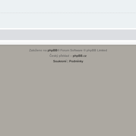
Založeno na
phpBB
® Forum Software © phpBB Limited
Český překlad –
phpBB.cz
Soukromí
|
Podmínky