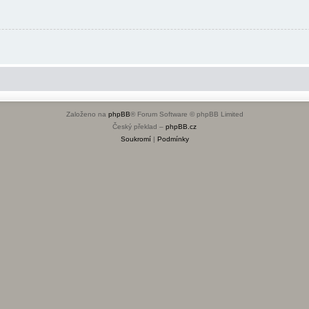
Založeno na
phpBB
® Forum Software © phpBB Limited
Český překlad –
phpBB.cz
Soukromí
|
Podmínky