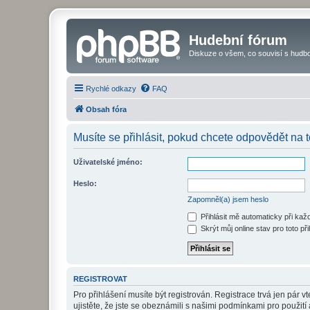
Hudební fórum
Diskuze o všem, co souvisí s hudbo
Rychlé odkazy
FAQ
Obsah fóra
Musíte se přihlásit, pokud chcete odpovědět na t
Uživatelské jméno:
Heslo:
Zapomněl(a) jsem heslo
Přihlásit mě automaticky při ka
Skrýt můj online stav pro toto při
REGISTROVAT
Pro přihlášení musíte být registrován. Registrace trvá jen pár
ujistěte, že jste se obeznámili s našimi podmínkami pro použití a