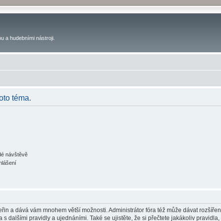
u a hudebními nástroji.
oto téma.
ždé návštěvě
hlášení
 vteřin a dává vám mnohem větší možnosti. Administrátor fóra též může dávat rozšíře
 s dalšími pravidly a ujednáními. Také se ujistěte, že si přečtete jakákoliv pravidla, 