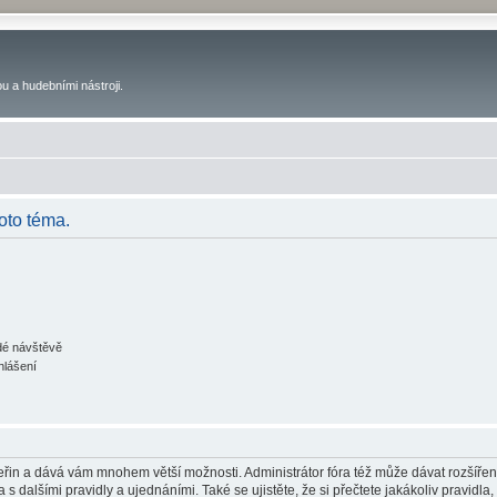
u a hudebními nástroji.
oto téma.
ždé návštěvě
hlášení
 vteřin a dává vám mnohem větší možnosti. Administrátor fóra též může dávat rozšíře
 s dalšími pravidly a ujednáními. Také se ujistěte, že si přečtete jakákoliv pravidla, 