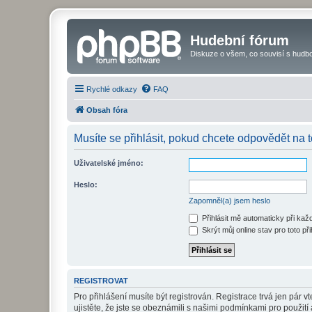
Hudební fórum
Diskuze o všem, co souvisí s hudbo
Rychlé odkazy
FAQ
Obsah fóra
Musíte se přihlásit, pokud chcete odpovědět na t
Uživatelské jméno:
Heslo:
Zapomněl(a) jsem heslo
Přihlásit mě automaticky při ka
Skrýt můj online stav pro toto při
REGISTROVAT
Pro přihlášení musíte být registrován. Registrace trvá jen pár
ujistěte, že jste se obeznámili s našimi podmínkami pro použití a