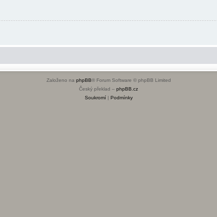
Založeno na
phpBB
® Forum Software © phpBB Limited
Český překlad –
phpBB.cz
Soukromí
|
Podmínky