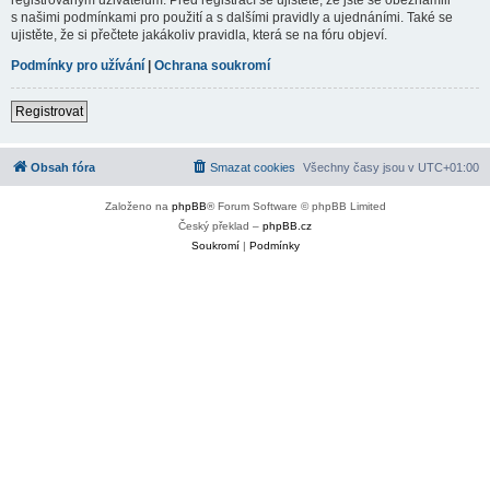
s našimi podmínkami pro použití a s dalšími pravidly a ujednáními. Také se
ujistěte, že si přečtete jakákoliv pravidla, která se na fóru objeví.
Podmínky pro užívání
|
Ochrana soukromí
Registrovat
Obsah fóra
Smazat cookies
Všechny časy jsou v
UTC+01:00
Založeno na
phpBB
® Forum Software © phpBB Limited
Český překlad –
phpBB.cz
Soukromí
|
Podmínky