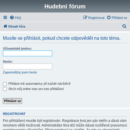
Hudební fórum
FAQ
Registrovat
Přihlásit se
H
Obsah fóra
l
Musíte se přihlásit, pokud chcete odpovědět na toto téma.
e
d
Uživatelské jméno:
a
t
Heslo:
Zapomněl(a) jsem heslo
Přihlásit mě automaticky při každé návštěvě
Skrýt můj online stav pro toto přihlášení
REGISTROVAT
Pro přihlášení musíte být registrován. Registrace trvá jen pár vteřin a dává vám
mnohem větší možnosti. Administrátor fóra též může dávat rozšířené pravomoci
registrovaným uživatelům. Před registrací se ujistěte, že jste se obeznámili