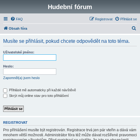
Hudební fórum
FAQ
Registrovat
Přihlásit se
H
Obsah fóra
l
Musíte se přihlásit, pokud chcete odpovědět na toto téma.
e
d
Uživatelské jméno:
a
t
Heslo:
Zapomněl(a) jsem heslo
Přihlásit mě automaticky při každé návštěvě
Skrýt můj online stav pro toto přihlášení
REGISTROVAT
Pro přihlášení musíte být registrován. Registrace trvá jen pár vteřin a dává vám
mnohem větší možnosti. Administrátor fóra též může dávat rozšířené pravomoci
registrovaným uživatelům. Před registrací se ujistěte, že jste se obeznámili