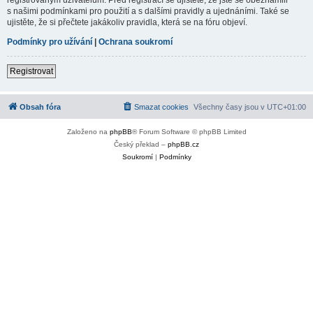
s našimi podmínkami pro použití a s dalšími pravidly a ujednáními. Také se
ujistěte, že si přečtete jakákoliv pravidla, která se na fóru objeví.
Podmínky pro užívání
|
Ochrana soukromí
Registrovat
Obsah fóra
Smazat cookies
Všechny časy jsou v
UTC+01:00
Založeno na
phpBB
® Forum Software © phpBB Limited
Český překlad –
phpBB.cz
Soukromí
|
Podmínky