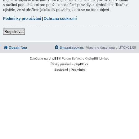
s našimi podmínkami pro použití a s dalšími pravidly a ujednáními. Také se
ujistěte, že si přečtete jakákoliv pravidla, která se na fóru objeví.
Podmínky pro užívání
|
Ochrana soukromí
Registrovat
Obsah fóra
Smazat cookies
Všechny časy jsou v
UTC+01:00
Založeno na
phpBB
® Forum Software © phpBB Limited
Český překlad –
phpBB.cz
Soukromí
|
Podmínky