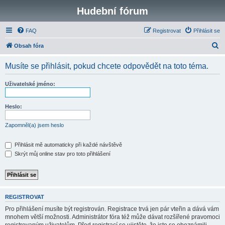
Hudební fórum
FAQ
Registrovat
Přihlásit se
H
Obsah fóra
l
Musíte se přihlásit, pokud chcete odpovědět na toto téma.
e
d
Uživatelské jméno:
a
t
Heslo:
Zapomněl(a) jsem heslo
Přihlásit mě automaticky při každé návštěvě
Skrýt můj online stav pro toto přihlášení
REGISTROVAT
Pro přihlášení musíte být registrován. Registrace trvá jen pár vteřin a dává vám
mnohem větší možnosti. Administrátor fóra též může dávat rozšířené pravomoci
registrovaným uživatelům. Před registrací se ujistěte, že jste se obeznámili