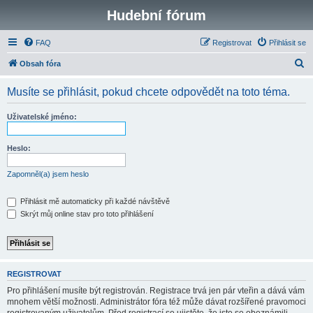
Hudební fórum
FAQ
Registrovat
Přihlásit se
H
Obsah fóra
l
Musíte se přihlásit, pokud chcete odpovědět na toto téma.
e
d
Uživatelské jméno:
a
t
Heslo:
Zapomněl(a) jsem heslo
Přihlásit mě automaticky při každé návštěvě
Skrýt můj online stav pro toto přihlášení
REGISTROVAT
Pro přihlášení musíte být registrován. Registrace trvá jen pár vteřin a dává vám
mnohem větší možnosti. Administrátor fóra též může dávat rozšířené pravomoci
registrovaným uživatelům. Před registrací se ujistěte, že jste se obeznámili