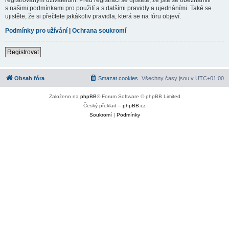
s našimi podmínkami pro použití a s dalšími pravidly a ujednáními. Také se
ujistěte, že si přečtete jakákoliv pravidla, která se na fóru objeví.
Podmínky pro užívání
|
Ochrana soukromí
Registrovat
Obsah fóra
Smazat cookies
Všechny časy jsou v
UTC+01:00
Založeno na
phpBB
® Forum Software © phpBB Limited
Český překlad –
phpBB.cz
Soukromí
|
Podmínky