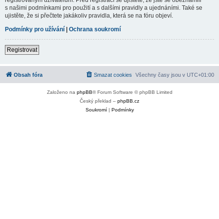
s našimi podmínkami pro použití a s dalšími pravidly a ujednáními. Také se
ujistěte, že si přečtete jakákoliv pravidla, která se na fóru objeví.
Podmínky pro užívání
|
Ochrana soukromí
Registrovat
Obsah fóra
Smazat cookies
Všechny časy jsou v
UTC+01:00
Založeno na
phpBB
® Forum Software © phpBB Limited
Český překlad –
phpBB.cz
Soukromí
|
Podmínky