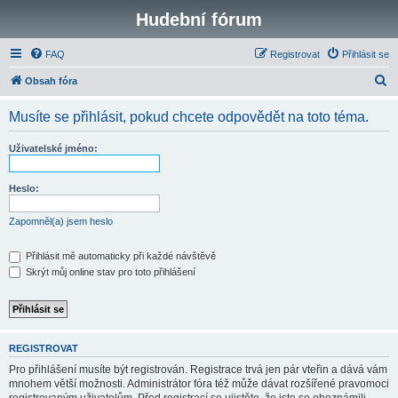
Hudební fórum
FAQ
Registrovat
Přihlásit se
H
Obsah fóra
l
Musíte se přihlásit, pokud chcete odpovědět na toto téma.
e
d
Uživatelské jméno:
a
t
Heslo:
Zapomněl(a) jsem heslo
Přihlásit mě automaticky při každé návštěvě
Skrýt můj online stav pro toto přihlášení
REGISTROVAT
Pro přihlášení musíte být registrován. Registrace trvá jen pár vteřin a dává vám
mnohem větší možnosti. Administrátor fóra též může dávat rozšířené pravomoci
registrovaným uživatelům. Před registrací se ujistěte, že jste se obeznámili