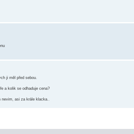
enu
ch ji měl před sebou.
bře a kolik se odhaduje cena?
nevim, asi za krále klacka..