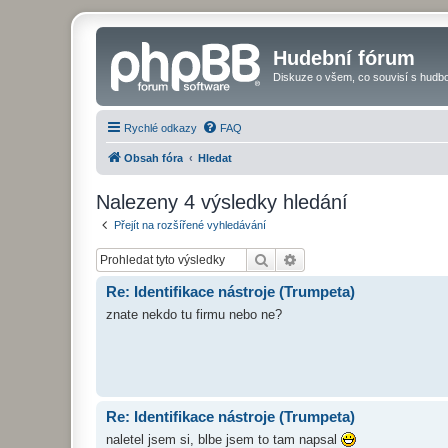
Hudební fórum
Diskuze o všem, co souvisí s hudbo
Rychlé odkazy
FAQ
Obsah fóra
Hledat
Nalezeny 4 výsledky hledání
Přejít na rozšířené vyhledávání
Hledat
Pokročilé hledání
Re: Identifikace nástroje (Trumpeta)
znate nekdo tu firmu nebo ne?
Re: Identifikace nástroje (Trumpeta)
naletel jsem si, blbe jsem to tam napsal