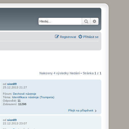
Hledat
Pokročilé hledání
Registrovat
Přihlásit se
Nalezeny 4 výsledky hledání • Stránka
1
z
1
od
sion89
25.12.2013 21:27
Fórum:
Dechové nástroje
Téma:
Identifikace nástroje (Trumpeta)
Odpovědi:
11
Zobrazení:
11296
Přejít na příspěvek
od
sion89
22.12.2013 23:07