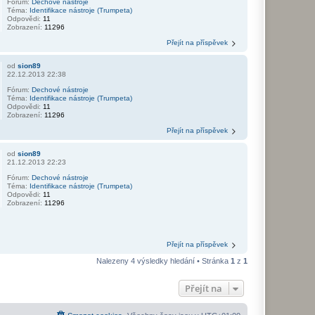
Fórum:
Dechové nástroje
Téma:
Identifikace nástroje (Trumpeta)
Odpovědi:
11
Zobrazení:
11296
Přejít na příspěvek
od
sion89
22.12.2013 22:38
Fórum:
Dechové nástroje
Téma:
Identifikace nástroje (Trumpeta)
Odpovědi:
11
Zobrazení:
11296
Přejít na příspěvek
od
sion89
21.12.2013 22:23
Fórum:
Dechové nástroje
Téma:
Identifikace nástroje (Trumpeta)
Odpovědi:
11
Zobrazení:
11296
Přejít na příspěvek
Nalezeny 4 výsledky hledání • Stránka
1
z
1
Přejít na