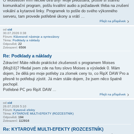
O Moisesovi vím necelé dva dny! Moje představa, prostě si stáhnu
komunikační program, pošlu kvalitní audio a požadavek třeba na zrušení
vokální a kytarové linky. Programek to pošle do svého výkonného
serveru, tam provede potřebné úkony a vrátí ...
Přejít na příspěvek
od
cid
30.07.2026 0:38
Fórum:
Klávesové nástroje a syntezátory
Téma:
Podklady a náklady
Odpovědi:
22
Zobrazení:
6506
Re: Podklady a náklady
Zdravím! Máte někdo praktické zkušenosti s programem Moises
(Mojžíš)? Hledal jsem zde na foru slovo Moises a výsledek 0. Mám
dojem, že dělá pro moje potřeby za zlomek ceny to, co RipX DAW Pro a
přesně to potřebuji zjistit. Já mám stále dojem, že jsem něco špatně
pochopil.
Potřebné PC pro RipX DAW ...
Přejít na příspěvek
od
cid
26.07.2026 5:10
Fórum:
Kytarové efekty
Téma:
KYTAROVÉ MULTI-EFEKTY (ROZCESTNÍK)
Odpovědi:
194
Zobrazení:
112916
Re: KYTAROVÉ MULTI-EFEKTY (ROZCESTNÍK)