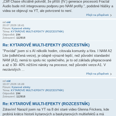
„Cliff Chase oficiálně potvrdil, že příští (IV.) generace procesorů Fractal
Audio bude mít integrovanou podporu pro NAM profily.“, podobné hlášky a
videa se objevují na YT, ale potvrzené to není.
Přejít na příspěvek
od
cid
20.07.2026 18:41
Fórum:
Kytarové efekty
Téma:
KYTAROVÉ MULTI-EFEKTY (ROZCESTNÍK)
Odpovědi:
194
Zobrazení:
112916
Re: KYTAROVÉ MULTI-EFEKTY (ROZCESTNÍK)
"Povídal" jsem si s AI několik hodim, citovala komunity a fóra. I NAM A2
Lite (odlehčená verze), je údajně výrazně lepší, než původní standardní
NAM (A1), nemá to spolu nic společného, je to od základu přepracované
a až o 30- 40% nižšími nároky na procesor, než původní verze A1. V
nezávislých ...
Přejít na příspěvek
od
cid
19.07.2026 16:49
Fórum:
Kytarové efekty
Téma:
KYTAROVÉ MULTI-EFEKTY (ROZCESTNÍK)
Odpovědi:
194
Zobrazení:
112916
Re: KYTAROVÉ MULTI-EFEKTY (ROZCESTNÍK)
Zdravím! Narazil jsem na YT na 8 dní staré video Glenna Frickera, kde
probírá krátce historii kytarových a baskytarových multiefektů a má