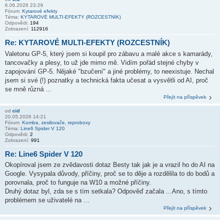
6.06.2026 23:29
Fórum:
Kytarové efekty
Téma:
KYTAROVÉ MULTI-EFEKTY (ROZCESTNÍK)
Odpovědi:
194
Zobrazení:
112916
Re: KYTAROVÉ MULTI-EFEKTY (ROZCESTNÍK)
Valetonu GP-5, který jsem si koupil pro zábavu a malé akce s kamarády,
tancovačky a plesy, to už jde mimo mě. Vidím pořád stejné chyby v
zapojování GP-5. Nějaké "bzučení" a jiné problémy, to neexistuje. Nechal
jsem si své (!) poznatky a technická fakta učesat a vysvětli od AI, proč
se mně různá ...
Přejít na příspěvek
od
cid
20.05.2026 14:21
Fórum:
Komba, zesilovače, reproboxy
Téma:
Line6 Spider V 120
Odpovědi:
2
Zobrazení:
991
Re: Line6 Spider V 120
Okopíroval jsem ze zvědavosti dotaz Besty tak jak je a vrazil ho do AI na
Google. Vysypala důvody, příčiny, proč se to děje a rozdělila to do bodů a
porovnala, proč to funguje na W10 a možné příčiny.
Druhý dotaz byl, zda se s tím setkala? Odpověď začala ...Ano, s tímto
problémem se uživatelé na ...
Přejít na příspěvek