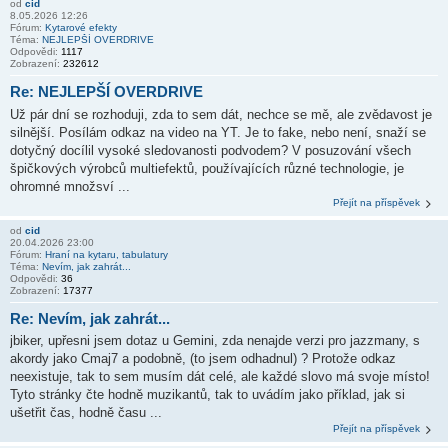
od
cid
8.05.2026 12:26
Fórum:
Kytarové efekty
Téma:
NEJLEPŠÍ OVERDRIVE
Odpovědi:
1117
Zobrazení:
232612
Re: NEJLEPŠÍ OVERDRIVE
Už pár dní se rozhoduji, zda to sem dát, nechce se mě, ale zvědavost je
silnější. Posílám odkaz na video na YT. Je to fake, nebo není, snaží se
dotyčný docílil vysoké sledovanosti podvodem? V posuzování všech
špičkových výrobců multiefektů, používajících různé technologie, je
ohromné množsví ...
Přejít na příspěvek
od
cid
20.04.2026 23:00
Fórum:
Hraní na kytaru, tabulatury
Téma:
Nevím, jak zahrát...
Odpovědi:
36
Zobrazení:
17377
Re: Nevím, jak zahrát...
jbiker, upřesni jsem dotaz u Gemini, zda nenajde verzi pro jazzmany, s
akordy jako Cmaj7 a podobně, (to jsem odhadnul) ? Protože odkaz
neexistuje, tak to sem musím dát celé, ale každé slovo má svoje místo!
Tyto stránky čte hodně muzikantů, tak to uvádím jako příklad, jak si
ušetřit čas, hodně času ...
Přejít na příspěvek