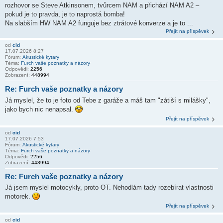
rozhovor se Steve Atkinsonem, tvůrcem NAM a přichází NAM A2 –
pokud je to pravda, je to naprostá bomba!
Na slabším HW NAM A2 funguje bez ztrátové konverze a je to ...
Přejít na příspěvek
od
cid
17.07.2026 8:27
Fórum:
Akustické kytary
Téma:
Furch vaše poznatky a názory
Odpovědi:
2256
Zobrazení:
448994
Re: Furch vaše poznatky a názory
Já myslel, že to je foto od Tebe z garáže a máš tam "zátiší s milášky",
jako bych nic nenapsal.
Přejít na příspěvek
od
cid
17.07.2026 7:53
Fórum:
Akustické kytary
Téma:
Furch vaše poznatky a názory
Odpovědi:
2256
Zobrazení:
448994
Re: Furch vaše poznatky a názory
Já jsem myslel motocykly, proto OT. Nehodlám tady rozebírat vlastnosti
motorek.
Přejít na příspěvek
od
cid