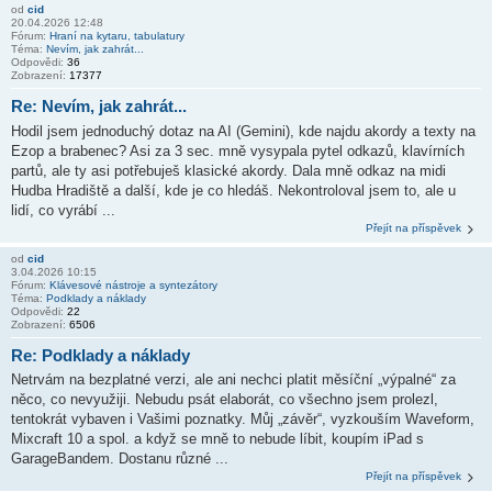
od
cid
20.04.2026 12:48
Fórum:
Hraní na kytaru, tabulatury
Téma:
Nevím, jak zahrát...
Odpovědi:
36
Zobrazení:
17377
Re: Nevím, jak zahrát...
Hodil jsem jednoduchý dotaz na AI (Gemini), kde najdu akordy a texty na
Ezop a brabenec? Asi za 3 sec. mně vysypala pytel odkazů, klavírních
partů, ale ty asi potřebuješ klasické akordy. Dala mně odkaz na midi
Hudba Hradiště a další, kde je co hledáš. Nekontroloval jsem to, ale u
lidí, co vyrábí ...
Přejít na příspěvek
od
cid
3.04.2026 10:15
Fórum:
Klávesové nástroje a syntezátory
Téma:
Podklady a náklady
Odpovědi:
22
Zobrazení:
6506
Re: Podklady a náklady
Netrvám na bezplatné verzi, ale ani nechci platit měsíční „výpalné“ za
něco, co nevyužiji. Nebudu psát elaborát, co všechno jsem prolezl,
tentokrát vybaven i Vašimi poznatky. Můj „závěr“, vyzkouším Waveform,
Mixcraft 10 a spol. a když se mně to nebude líbit, koupím iPad s
GarageBandem. Dostanu různé ...
Přejít na příspěvek