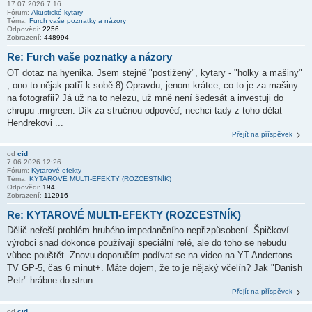
17.07.2026 7:16
Fórum:
Akustické kytary
Téma:
Furch vaše poznatky a názory
Odpovědi:
2256
Zobrazení:
448994
Re: Furch vaše poznatky a názory
OT dotaz na hyenika. Jsem stejně "postižený", kytary - "holky a mašiny"
, ono to nějak patří k sobě 8) Opravdu, jenom krátce, co to je za mašiny
na fotografii? Já už na to nelezu, už mně není šedesát a investuji do
chrupu :mrgreen: Dík za stručnou odpověď, nechci tady z toho dělat
Hendrekovi ...
Přejít na příspěvek
od
cid
7.06.2026 12:26
Fórum:
Kytarové efekty
Téma:
KYTAROVÉ MULTI-EFEKTY (ROZCESTNÍK)
Odpovědi:
194
Zobrazení:
112916
Re: KYTAROVÉ MULTI-EFEKTY (ROZCESTNÍK)
Dělič neřeší problém hrubého impedančního nepřizpůsobení. Špičkoví
výrobci snad dokonce používají speciální relé, ale do toho se nebudu
vůbec pouštět. Znovu doporučím podívat se na video na YT Andertons
TV GP-5, čas 6 minut+. Máte dojem, že to je nějaký včelín? Jak "Danish
Petr" hrábne do strun ...
Přejít na příspěvek
od
cid