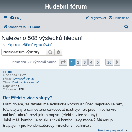
Hudební fórum
FAQ
Registrovat
Přihlásit se
H
Obsah fóra
Hledat
l
Nalezeno 508 výsledků hledání
e
Přejít na rozšířené vyhledávání
d
Hledat
Pokročilé hledání
a
Stránka
1
z
26
1
2
3
4
5
26
Další
Nalezeno 508 výsledků hledání
t
…
od
cid
6.08.2026 17:07
Fórum:
Kytarové efekty
Téma:
Efekt s více vstupy?
Odpovědi:
8
Zobrazení:
258
Re: Efekt s více vstupy?
Mám dojem, že tazatel má akustické kombo a vůbec nepotřebuje mix,
PA, stojany a samostaně ozvučovat nástroje, jak píše, "trochu víc
nahlas", akorát neví jak to popsat (efekt s více vstupy).
Jaké máš kombo, je to akustické kombo, jaký model? Má vstup
(napájení) pro kondenzátorový mikrofon? Technika ...
Přejít na příspěvek