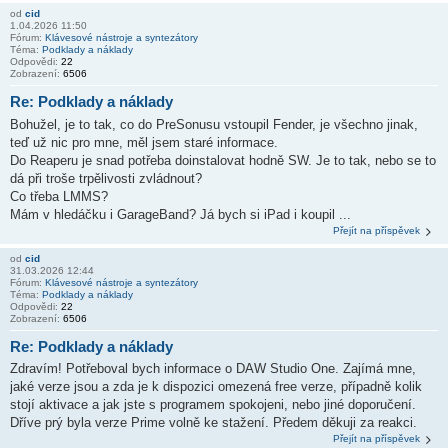
od
cid
1.04.2026 11:50
Fórum:
Klávesové nástroje a syntezátory
Téma:
Podklady a náklady
Odpovědi:
22
Zobrazení:
6506
Re: Podklady a náklady
Bohužel, je to tak, co do PreSonusu vstoupil Fender, je všechno jinak,
teď už nic pro mne, měl jsem staré informace.
Do Reaperu je snad potřeba doinstalovat hodně SW. Je to tak, nebo se to
dá při troše trpělivosti zvládnout?
Co třeba LMMS?
Mám v hledáčku i GarageBand? Já bych si iPad i koupil ...
Přejít na příspěvek
od
cid
31.03.2026 12:44
Fórum:
Klávesové nástroje a syntezátory
Téma:
Podklady a náklady
Odpovědi:
22
Zobrazení:
6506
Re: Podklady a náklady
Zdravím! Potřeboval bych informace o DAW Studio One. Zajímá mne,
jaké verze jsou a zda je k dispozici omezená free verze, případně kolik
stojí aktivace a jak jste s programem spokojeni, nebo jiné doporučení.
Dříve prý byla verze Prime volně ke stažení. Předem děkuji za reakci.
Přejít na příspěvek