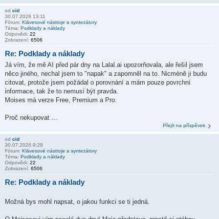
od
cid
30.07.2026 13:11
Fórum:
Klávesové nástroje a syntezátory
Téma:
Podklady a náklady
Odpovědi:
22
Zobrazení:
6506
Re: Podklady a náklady
Já vím, že mě AI před pár dny na Lalal.ai upozorňovala, ale řešil jsem
něco jiného, nechal jsem to "napak" a zapomněl na to. Nicméně ji budu
citovat, protože jsem požádal o porovnání a mám pouze povrchní
informace, tak že to nemusí být pravda.
Moises má verze Free, Premium a Pro.
Proč nekupovat ...
Přejít na příspěvek
od
cid
30.07.2026 9:28
Fórum:
Klávesové nástroje a syntezátory
Téma:
Podklady a náklady
Odpovědi:
22
Zobrazení:
6506
Re: Podklady a náklady
Možná bys mohl napsat, o jakou funkci se ti jedná.