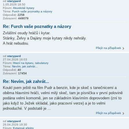
od
starypard
1.05.2026 18:50
Fórum:
Akustické kytary
Téma:
Furch vaše poznatky a názory
Odpovědi:
2258
Zobrazení:
449079
Re: Furch vaše poznatky a názory
Zvláštní osudy hráčů i kytar.
Stánky, Želvy a Dajány moje kytary nikdy nehrály.
A hrát nebudou.
Přejít na příspěvek
od
starypard
27.04.2026 16:03
Fórum:
Hraní na kytaru, tabulatury
Téma:
Nevím, jak zahrát...
Odpovědi:
40
Zobrazení:
17454
Re: Nevím, jak zahrát...
Koukl jsem ještě na film Pudr a benzin, kde je skeč s tanečnicemi a
oběma hlavními hráči, velmi milý skeč, tam je písnička v první polovině
podána velmi komorně, jen se základním klavírním doprovodem (zní to
jako když to Ježek skládal, jako pracovní verze) a je to velmi
jednoduché. V podstatě je ...
Přejít na příspěvek
od
starypard
26.04.2026 19:30
Fórum:
Kytarové efekty