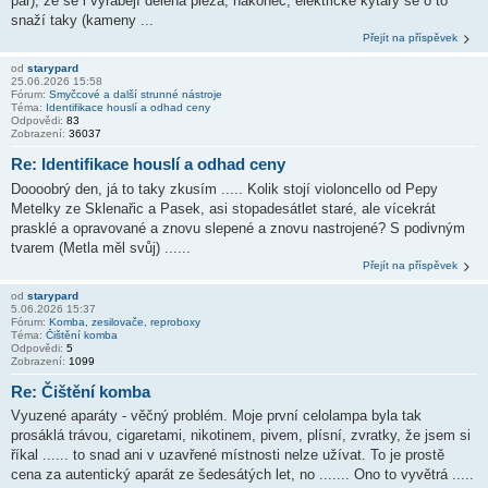
pár), že se i vyrábějí dělená pieza, nakonec, elektrické kytary se o to
snaží taky (kameny ...
Přejít na příspěvek
od
starypard
25.06.2026 15:58
Fórum:
Smyčcové a další strunné nástroje
Téma:
Identifikace houslí a odhad ceny
Odpovědi:
83
Zobrazení:
36037
Re: Identifikace houslí a odhad ceny
Doooobrý den, já to taky zkusím ..... Kolik stojí violoncello od Pepy
Metelky ze Sklenařic a Pasek, asi stopadesátlet staré, ale vícekrát
prasklé a opravované a znovu slepené a znovu nastrojené? S podivným
tvarem (Metla měl svůj) ......
Přejít na příspěvek
od
starypard
5.06.2026 15:37
Fórum:
Komba, zesilovače, reproboxy
Téma:
Čištění komba
Odpovědi:
5
Zobrazení:
1099
Re: Čištění komba
Vyuzené aparáty - věčný problém. Moje první celolampa byla tak
prosáklá trávou, cigaretami, nikotinem, pivem, plísní, zvratky, že jsem si
říkal ...... to snad ani v uzavřené místnosti nelze užívat. To je prostě
cena za autentický aparát ze šedesátých let, no ....... Ono to vyvětrá .....