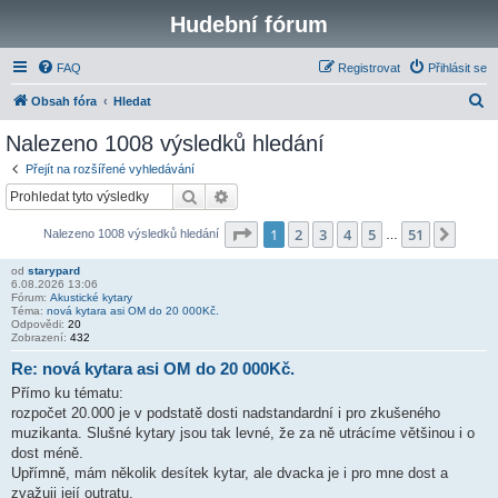
Hudební fórum
FAQ
Registrovat
Přihlásit se
H
Obsah fóra
Hledat
l
Nalezeno 1008 výsledků hledání
e
Přejít na rozšířené vyhledávání
d
Hledat
Pokročilé hledání
a
Stránka
1
z
51
1
2
3
4
5
51
Další
Nalezeno 1008 výsledků hledání
t
…
od
starypard
6.08.2026 13:06
Fórum:
Akustické kytary
Téma:
nová kytara asi OM do 20 000Kč.
Odpovědi:
20
Zobrazení:
432
Re: nová kytara asi OM do 20 000Kč.
Přímo ku tématu:
rozpočet 20.000 je v podstatě dosti nadstandardní i pro zkušeného
muzikanta. Slušné kytary jsou tak levné, že za ně utrácíme většinou i o
dost méně.
Upřímně, mám několik desítek kytar, ale dvacka je i pro mne dost a
zvažuji její outratu.