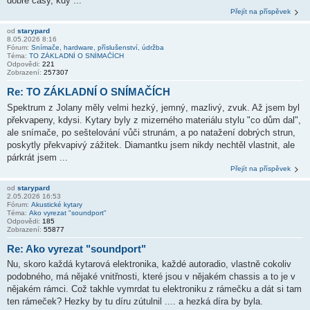
dobré časy, kdy ...
Přejít na příspěvek
od
starypard
8.05.2026 8:16
Fórum:
Snímače, hardware, příslušenství, údržba
Téma:
TO ZÁKLADNÍ O SNÍMAČÍCH
Odpovědi:
221
Zobrazení:
257307
Re: TO ZÁKLADNÍ O SNÍMAČÍCH
Spektrum z Jolany měly velmi hezký, jemný, mazlivý, zvuk. Až jsem byl
překvapeny, kdysi. Kytary byly z mizerného materiálu stylu "co dům dal",
ale snímače, po seštelování vůči strunám, a po natažení dobrých strun,
poskytly překvapivý zážitek. Diamantku jsem nikdy nechtěl vlastnit, ale
párkrát jsem ...
Přejít na příspěvek
od
starypard
2.05.2026 16:53
Fórum:
Akustické kytary
Téma:
Ako vyrezat "soundport"
Odpovědi:
185
Zobrazení:
55877
Re: Ako vyrezat "soundport"
Nu, skoro každá kytarová elektronika, každé autoradio, vlastně cokoliv
podobného, má nějaké vnitřnosti, které jsou v nějakém chassis a to je v
nějakém rámci. Což takhle vymrdat tu elektroniku z rámečku a dát si tam
ten rámeček? Hezky by tu díru zútulnil .... a hezká díra by byla.