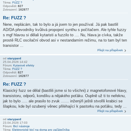
Téma:
FUZZ ?
Odpovědi:
827
Zobrazení:
162877
Re: FUZZ ?
Nene, neplácám, tak to bylo a já jsem to jen používal. Já pak bastlil
AD/DA převodníky kvůlivá propojení synthu s počítačem. Ale tyhle fuzzy
s mgf hlavou si dělali kytaristi a fuzzilo to .... Nu, hlava je cívka, takže
prostě RLC oscilační obvod asi v nestandarním režimu, na to tam byl ten
transistor ...
Přejít na příspěvek
od
starypard
25.04.2026 14:42
Fórum:
Kytarové efekty
Téma:
FUZZ ?
Odpovědi:
827
Zobrazení:
162877
Re: FUZZ ?
Klasický fuzz se dělal (bastlili jsme si to všichni) z magnetofonové hlavy,
transistoru, odporů, kondíku a nějakého poťáku. Ouplně už ti to neřeknu,
jak to bylo ..... ale prasilo to zvuk ....... inženýři ještě stvořili krabici se
šlapkou, kde byl ozubený věnec přiléhající k pastorku na poťáku, tedy ...
Přejít na příspěvek
od
starypard
23.04.2026 17:03
Fórum:
Bicí nástroje
Téma:
Elektronické bicí na doma pro začátečníka