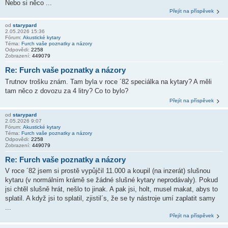
Nebo si něco ...
Přejít na příspěvek
od
starypard
2.05.2026 15:36
Fórum:
Akustické kytary
Téma:
Furch vaše poznatky a názory
Odpovědi:
2258
Zobrazení:
449079
Re: Furch vaše poznatky a názory
Trutnov trošku znám. Tam byla v roce ´82 speciálka na kytary? A měli
tam něco z dovozu za 4 litry? Co to bylo?
Přejít na příspěvek
od
starypard
2.05.2026 9:07
Fórum:
Akustické kytary
Téma:
Furch vaše poznatky a názory
Odpovědi:
2258
Zobrazení:
449079
Re: Furch vaše poznatky a názory
V roce ´82 jsem si prostě vypůjčil 11.000 a koupil (na inzerát) slušnou
kytaru (v normálním krámě se žádné slušné kytary neprodávaly). Pokud
jsi chtěl slušně hrát, nešlo to jinak. A pak jsi, holt, musel makat, abys to
splatil. A když jsi to splatil, zjistil´s, že se ty nástroje umí zaplatit samy
...
Přejít na příspěvek