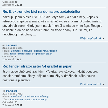
Odpovědi:
40
Zobrazení:
13325
Re: Elektronické bicí na doma pro začátečníka
Zakoupil jsem Alesis DM10 Studio, čtyři tomy a čtyři činely, kopák s
řetězovou šlapkou a snare, vše s rámečky, se síťkami Drumtec (místo
původních blan). Nikdy jsem na bicí nehrál a zdá se mi to fajn. Reaguje
to dobře a dá se na to naučit hrát, při troše snahy. Líbí se mi, že
nepotřebuji mikrofony ...
Přejít na příspěvek
od
starypard
21.04.2026 18:41
Fórum:
Snímače, hardware, příslušenství, údržba
Téma:
fender stratocaster 54 graftet in japan
Odpovědi:
4
Zobrazení:
1842
Re: fender stratocaster 54 graftet in japan
Jsem absolutně proti závitům. Převrtat, vyvložkovat, vložit pouzdro,
osadit aretačními členy, nějaké o-kroužky v drážkách, páka pouze
nástrčná a plandací.
Přejít na příspěvek
od
starypard
20.04.2026 17:52
Fórum:
Smyčcové a další strunné nástroje
Téma:
Identifikace houslí a odhad ceny
Odpovědi:
83
Zobrazení:
36037