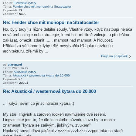
Fórum:
Elektrické kytary
Téma:
Fender chce mít monopol na Stratocaster
Odpovědi:
79
Zobrazení:
5409
Re: Fender chce mít monopol na Stratocaster
No, byly tady již různé debilní soudy. Vlastně vždy, když nastoupí nějaká
nová technologie nebo strategie, která holt míííírně válcuje tu předešlou.
zakázat, omezit, zdanit ...... marnost nad marnost. A hloupost.
Příklad za všechno: kdyby IBM nevytvořila PC jako otevřenou
architekturu, zřejmě by ...
Přejít na příspěvek
od
starypard
12.05.2026 16:27
Fórum:
Akustické kytary
Téma:
Akustická / westernová kytara do 20.000
Odpovědi:
97
Zobrazení:
20204
Re: Akustická / westernová kytara do 20.000
.. i když nevím co je scintilační kytara :)
My staří lingvisti a zároveň rockeři navrhujeme dvě řešení.
Lingvistické jest to, že dle latinského původu slova by to mohlo
znamenat "kytara se zářivým, jiskřivým, zvukem"
Rockový smysl dává jakákoliv vzzzbzzzzbzzzzvzpomínka na staré