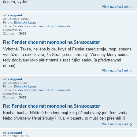
časem, vydrž ...
Přejít na příspěvek
od
starypard
26.05.2026 14:02
Fórum:
Elektrické kytary
Téma:
Fender chce mít monopol na Stratocaster
Odpovědi:
79
Zobrazení:
5409
Re: Fender chce mít monopol na Stratocaster
Výborně. Takže, nejlépe bude, když si Fender zaregistruje, resp. soudně
vymůže i tu exkluzivitu, že Strat je šestistrunný. Všechny klony budou
tedy dodávány jako pětistrunné s rozšiřující sadou (a předvrtanými
dírami).
Přejít na příspěvek
od
starypard
24.05.2026 9:32
Fórum:
Elektrické kytary
Téma:
Fender chce mít monopol na Stratocaster
Odpovědi:
79
Zobrazení:
5409
Re: Fender chce mít monopol na Stratocaster
Bacha, bacha. Některé Fendery mají krk přišroubovaný jen třemi vruty.
Nebo přivrutěný třemi šrouby? Kua, v patentu to muší bejt přesně!!!!!
Přejít na příspěvek
od
starypard
21.05.2026 15:11