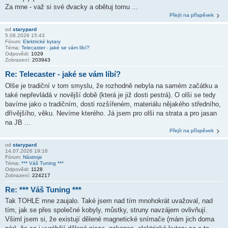
Za mne - važ si své dvacky a obětuj tomu ...
Přejít na příspěvek
od
starypard
5.08.2026 15:43
Fórum:
Elektrické kytary
Téma:
Telecaster - jaké se vám líbí?
Odpovědi:
1029
Zobrazení:
203943
Re: Telecaster - jaké se vám líbí?
Olše je tradiční v tom smyslu, že rozhodně nebyla na samém začátku a
také nepřevládá v novější době (která je již dosti pestrá). O olši se tedy
bavíme jako o tradičním, dosti rozšířeném, materiálu nějakého středního,
dřívějšího, věku. Nevíme kterého. Já jsem pro olši na strata a pro jasan
na JB ...
Přejít na příspěvek
od
starypard
14.07.2026 19:16
Fórum:
Nástroje
Téma:
*** Váš Tuning ***
Odpovědi:
1128
Zobrazení:
224217
Re: *** Váš Tuning ***
Tak TOHLE mne zaujalo. Také jsem nad tím mnohokrát uvažoval, nad
tím, jak se přes společné kobyly, můstky, struny navzájem ovlivňují.
Všiml jsem si, že existují dělené magnetické snímače (mám jich doma