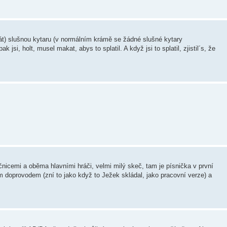
erát) slušnou kytaru (v normálním krámě se žádné slušné kytary
k jsi, holt, musel makat, abys to splatil. A když jsi to splatil, zjistil´s, že
čnicemi a oběma hlavními hráči, velmi milý skeč, tam je písnička v první
 doprovodem (zní to jako když to Ježek skládal, jako pracovní verze) a