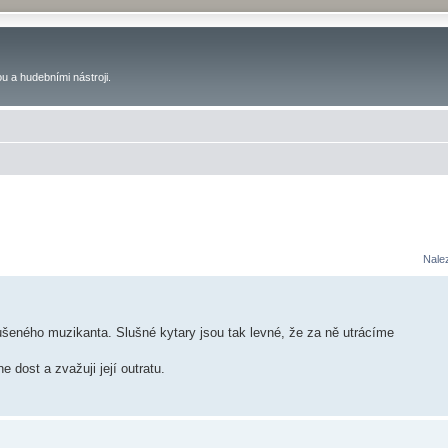
u a hudebními nástroji.
Nale
kušeného muzikanta. Slušné kytary jsou tak levné, že za ně utrácíme
 dost a zvažuji její outratu.