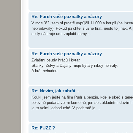
Re: Furch vaše poznatky a názory
V roce ´82 jsem si prostě vypůjčil 11.000 a koupil (na inz
neprodávaly). Pokud jsi chtěl slušně hrát, nešlo to jinak. A pa
se ty nástroje umí zaplatit samy ...
Re: Furch vaše poznatky a názory
Zvláštní osudy hráčů i kytar.
Stánky, Želvy a Dajány moje kytary nikdy nehrály.
A hrát nebudou.
Re: Nevím, jak zahrát...
Koukl jsem ještě na film Pudr a benzin, kde je skeč s tane
polovině podána velmi komorně, jen se základním klavírním
je to velmi jednoduché. V podstatě je ...
Re: FUZZ ?