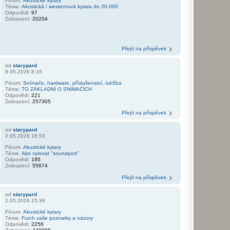
Fórum:
Akustické kytary
Téma:
Akustická / westernová kytara do 20.000
Odpovědi:
97
Zobrazení:
20204
Přejít na příspěvek
od
starypard
8.05.2026 8:16
Fórum:
Snímače, hardware, příslušenství, údržba
Téma:
TO ZÁKLADNÍ O SNÍMAČÍCH
Odpovědi:
221
Zobrazení:
257305
Přejít na příspěvek
od
starypard
2.05.2026 16:53
Fórum:
Akustické kytary
Téma:
Ako vyrezat "soundport"
Odpovědi:
185
Zobrazení:
55874
Přejít na příspěvek
od
starypard
2.05.2026 15:36
Fórum:
Akustické kytary
Téma:
Furch vaše poznatky a názory
Odpovědi:
2256