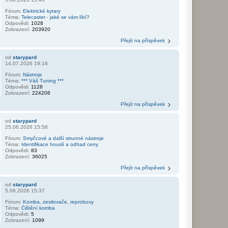
Fórum:
Elektrické kytary
Téma:
Telecaster - jaké se vám líbí?
Odpovědi:
1028
Zobrazení:
203920
Přejít na příspěvek
od
starypard
14.07.2026 19:16
Fórum:
Nástroje
Téma:
*** Váš Tuning ***
Odpovědi:
1128
Zobrazení:
224206
Přejít na příspěvek
od
starypard
25.06.2026 15:58
Fórum:
Smyčcové a další strunné nástroje
Téma:
Identifikace houslí a odhad ceny
Odpovědi:
83
Zobrazení:
36025
Přejít na příspěvek
od
starypard
5.06.2026 15:37
Fórum:
Komba, zesilovače, reproboxy
Téma:
Čištění komba
Odpovědi:
5
Zobrazení:
1099