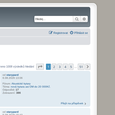
Hledat
Pokročilé hledání
Registrovat
Přihlásit se
Stránka
1
z
51
1
2
3
4
5
51
Další
zeno 1008 výsledků hledání
…
od
starypard
6.08.2026 13:06
Fórum:
Akustické kytary
Téma:
nová kytara asi OM do 20 000Kč.
Odpovědi:
17
Zobrazení:
386
Přejít na příspěvek
od
starypard
5.08.2026 15:43