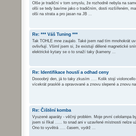
Olše je tradiční v tom smyslu, že rozhodně nebyla na samém
olši se tedy bavíme jako o tradičním, dosti rozšířeném, ma
olši na strata a pro jasan na JB ...
Re: *** Váš Tuning ***
Tak TOHLE mne zaujalo. Také jsem nad tím mnohokrát uvaž
ovlivňují. Všiml jsem si, že existují dělené magnetické sn
elektrické kytary se o to snaží taky (kameny ...
Re: Identifikace houslí a odhad ceny
Doooobrý den, já to taky zkusím ..... Kolik stojí violoncel
vícekrát prasklé a opravované a znovu slepené a znovu nas
Re: Čištění komba
Vyuzené aparáty - věčný problém. Moje první celolampa byla
jsem si říkal ...... to snad ani v uzavřené místnosti nelze u
Ono to vyvětrá ..... časem, vydrž ...