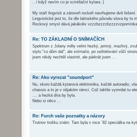
.. i když nevím co je scintilační kytara :)
My staří lingvisti a zároveň rockeři navrhujeme dvě řešení.
Lingvistické jest to, že dle latinského původu slova by t
Rockový smysl dává jakákoliv vzzzbzzzzbzzzzvzpomínka n
Re: TO ZÁKLADNÍ O SNÍMAČÍCH
Spektrum z Jolany měly velmi hezký, jemný, mazlivý, zvuk
stylu "co dům dal", ale snímače, po seštelování vůči stru
jsem nikdy nechtěl vlastnit, ale párkrát jsem ...
Re: Ako vyrezat "soundport"
Nu, skoro každá kytarová elektronika, každé autoradio, vl
chassis a to je v nějakém rámci. Což takhle vymrdat tu ele
.... a hezká díra by byla.
Nebo si něco ...
Re: Furch vaše poznatky a názory
Trutnov trošku znám. Tam byla v roce ´82 speciálka na kyt