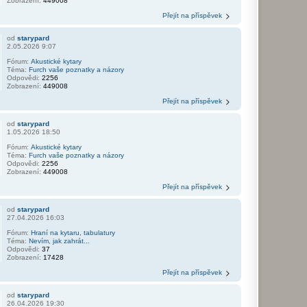
Zobrazení:
449008
Přejít na příspěvek
od
starypard
2.05.2026 9:07
Fórum:
Akustické kytary
Téma:
Furch vaše poznatky a názory
Odpovědi:
2256
Zobrazení:
449008
Přejít na příspěvek
od
starypard
1.05.2026 18:50
Fórum:
Akustické kytary
Téma:
Furch vaše poznatky a názory
Odpovědi:
2256
Zobrazení:
449008
Přejít na příspěvek
od
starypard
27.04.2026 16:03
Fórum:
Hraní na kytaru, tabulatury
Téma:
Nevím, jak zahrát...
Odpovědi:
37
Zobrazení:
17428
Přejít na příspěvek
od
starypard
26.04.2026 19:30