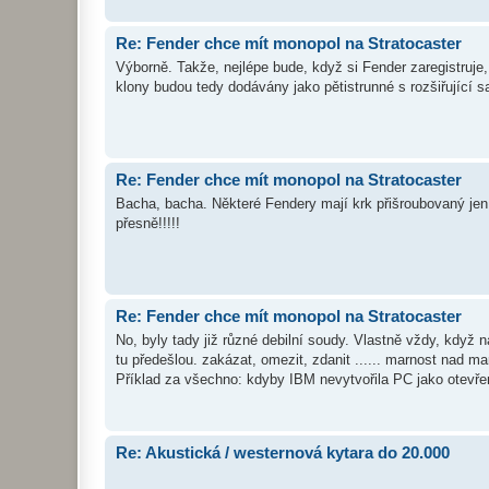
Re: Fender chce mít monopol na Stratocaster
Výborně. Takže, nejlépe bude, když si Fender zaregistruje,
klony budou tedy dodávány jako pětistrunné s rozšiřující s
Re: Fender chce mít monopol na Stratocaster
Bacha, bacha. Některé Fendery mají krk přišroubovaný jen 
přesně!!!!!
Re: Fender chce mít monopol na Stratocaster
No, byly tady již různé debilní soudy. Vlastně vždy, když n
tu předešlou. zakázat, omezit, zdanit ...... marnost nad ma
Příklad za všechno: kdyby IBM nevytvořila PC jako otevřen
Re: Akustická / westernová kytara do 20.000