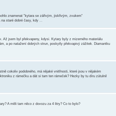
o mohlo znamenat "kytara se zářivým, jiskřivým, zvukem"
a staré dobré časy, kdy ...
. Až jsem byl překvapeny, kdysi. Kytary byly z mizerného materiálu
nám, a po natažení dobrých strun, poskytly překvapivý zážitek. Diamantku
astně cokoliv podobného, má nějaké vnitřnosti, které jsou v nějakém
ktroniku z rámečku a dát si tam ten rámeček? Hezky by tu díru zútulnil
ary? A měli tam něco z dovozu za 4 litry? Co to bylo?