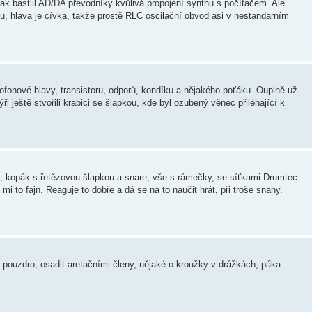
pak bastlil AD/DA převodníky kvůlivá propojení synthu s počítačem. Ale
.. Nu, hlava je cívka, takže prostě RLC oscilační obvod asi v nestandarním
etofonové hlavy, transistoru, odporů, kondíku a nějakého poťáku. Ouplně už
ženýři ještě stvořili krabici se šlapkou, kde byl ozubený věnec přiléhající k
ly, kopák s řetězovou šlapkou a snare, vše s rámečky, se síťkami Drumtec
mi to fajn. Reaguje to dobře a dá se na to naučit hrát, při troše snahy.
t pouzdro, osadit aretačními členy, nějaké o-kroužky v drážkách, páka