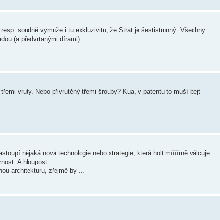
 resp. soudně vymůže i tu exkluzivitu, že Strat je šestistrunný. Všechny
adou (a předvrtanými dírami).
třemi vruty. Nebo přivrutěný třemi šrouby? Kua, v patentu to muší bejt
astoupí nějaká nová technologie nebo strategie, která holt míííírně válcuje
rnost. A hloupost.
ou architekturu, zřejmě by ...