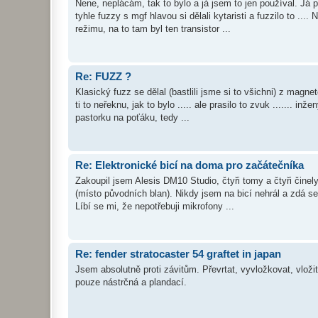
Nene, neplácám, tak to bylo a já jsem to jen používal. Já 
tyhle fuzzy s mgf hlavou si dělali kytaristi a fuzzilo to ..
režimu, na to tam byl ten transistor ...
Re: FUZZ ?
Klasický fuzz se dělal (bastlili jsme si to všichni) z magn
ti to neřeknu, jak to bylo ..... ale prasilo to zvuk ....... in
pastorku na poťáku, tedy ...
Re: Elektronické bicí na doma pro začátečníka
Zakoupil jsem Alesis DM10 Studio, čtyři tomy a čtyři čine
(místo původních blan). Nikdy jsem na bicí nehrál a zdá se 
Líbí se mi, že nepotřebuji mikrofony ...
Re: fender stratocaster 54 graftet in japan
Jsem absolutně proti závitům. Převrtat, vyvložkovat, vloži
pouze nástrčná a plandací.