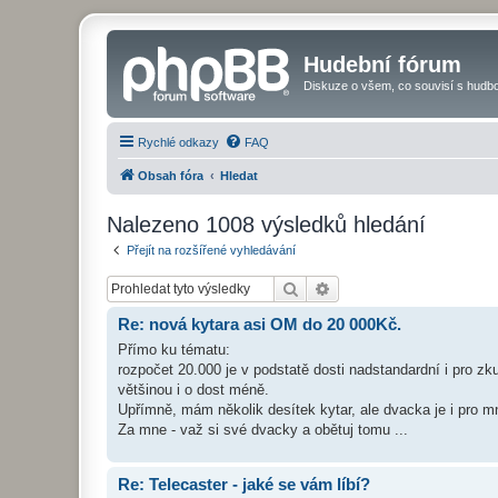
Hudební fórum
Diskuze o všem, co souvisí s hudbo
Rychlé odkazy
FAQ
Obsah fóra
Hledat
Nalezeno 1008 výsledků hledání
Přejít na rozšířené vyhledávání
Hledat
Pokročilé hledání
Re: nová kytara asi OM do 20 000Kč.
Přímo ku tématu:
rozpočet 20.000 je v podstatě dosti nadstandardní i pro z
většinou i o dost méně.
Upřímně, mám několik desítek kytar, ale dvacka je i pro mne
Za mne - važ si své dvacky a obětuj tomu ...
Re: Telecaster - jaké se vám líbí?