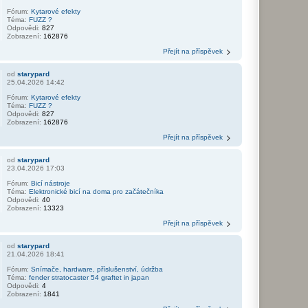
Fórum:
Kytarové efekty
Téma:
FUZZ ?
Odpovědi:
827
Zobrazení:
162876
Přejít na příspěvek
od
starypard
25.04.2026 14:42
Fórum:
Kytarové efekty
Téma:
FUZZ ?
Odpovědi:
827
Zobrazení:
162876
Přejít na příspěvek
od
starypard
23.04.2026 17:03
Fórum:
Bicí nástroje
Téma:
Elektronické bicí na doma pro začátečníka
Odpovědi:
40
Zobrazení:
13323
Přejít na příspěvek
od
starypard
21.04.2026 18:41
Fórum:
Snímače, hardware, příslušenství, údržba
Téma:
fender stratocaster 54 graftet in japan
Odpovědi:
4
Zobrazení:
1841