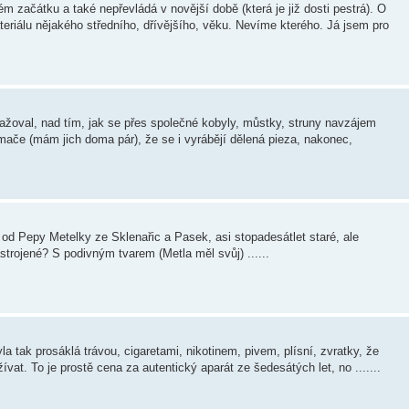
 začátku a také nepřevládá v novější době (která je již dosti pestrá). O
teriálu nějakého středního, dřívějšího, věku. Nevíme kterého. Já jsem pro
oval, nad tím, jak se přes společné kobyly, můstky, struny navzájem
ímače (mám jich doma pár), že se i vyrábějí dělená pieza, nakonec,
lo od Pepy Metelky ze Sklenařic a Pasek, asi stopadesátlet staré, ale
trojené? S podivným tvarem (Metla měl svůj) ......
 tak prosáklá trávou, cigaretami, nikotinem, pivem, plísní, zvratky, že
žívat. To je prostě cena za autentický aparát ze šedesátých let, no .......