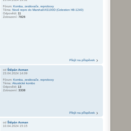
Fórum:
Komba, zesilovače, reproboxy
Téma:
Nové repro do Marshall AS100D (Celestion H8-1240)
Odpovědi:
11
Zobrazení:
7826
Přejít na příspěvek
od
Štěpán Axman
23.04.2024 14:09
Fórum:
Komba, zesilovače, reproboxy
Téma:
Akustické kombo
Odpovědi:
13
Zobrazení:
3338
Přejít na příspěvek
od
Štěpán Axman
10.04.2024 15:15