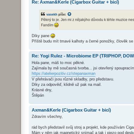
Re: Axman&Kerle (Cigarbox Guitar + bicí)
vasekh
píše:
Pěkný to je. Jen mi z nějakýho důvodu k téhle muzice nes
Fandím
Díky pane
Příště budu mít tmavé kalhoty a černé ponožky, člověk se
Re: Yogi Rulez - Microbiome EP (TRIPHOP, D
Hola pane, máš to moc pěkné.
Zajímala by mě současná tvorba... jsi otevřený spouprací
https://atelierpozitiv.cz/stepanaxman
V přehrávači jsou různé skladby, pro představu.
Díky za odpověď, klidně už pak na mail.
Krásné dny,
Štěpán
Axman&Kerle (Cigarbox Guitar + bicí)
Zdravím všechny,
rád bych představil svůj stroj a projekt, kde používám Cig
Mám v něm jak magnetický snímač a tak i piezo pod deskou