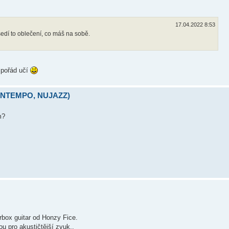
17.04.2022 8:53
edí to oblečení, co máš na sobě.
 pořád učí
OWNTEMPO, NUJAZZ)
m?
arbox guitar od Honzy Fice.
 pro akustičtější zvuk..