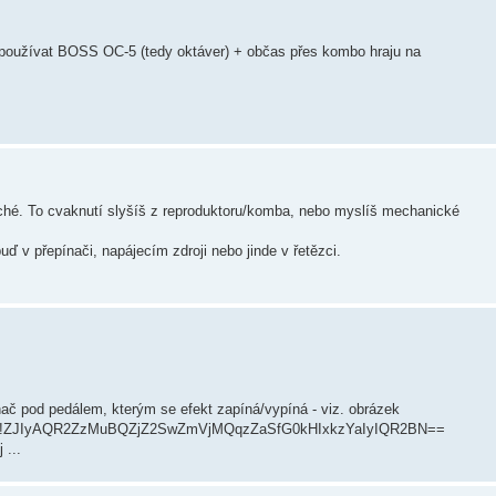
 používat BOSS OC-5 (tedy oktáver) + občas přes kombo hraju na
tiché. To cvaknutí slyšíš z reproduktoru/komba, nebo myslíš mechanické
uď v přepínači, napájecím zdroji nebo jinde v řetězci.
ač pod pedálem, kterým se efekt zapíná/vypíná - viz. obrázek
si-jpg#!ZJIyAQR2ZzMuBQZjZ2SwZmVjMQqzZaSfG0kHIxkzYaIyIQR2BN==
 ...