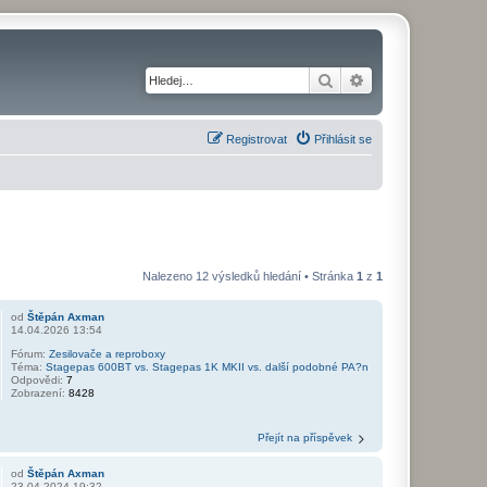
Hledat
Pokročilé hledání
Registrovat
Přihlásit se
Nalezeno 12 výsledků hledání • Stránka
1
z
1
od
Štěpán Axman
14.04.2026 13:54
Fórum:
Zesilovače a reproboxy
Téma:
Stagepas 600BT vs. Stagepas 1K MKII vs. další podobné PA?n
Odpovědi:
7
Zobrazení:
8428
Přejít na příspěvek
od
Štěpán Axman
23.04.2024 19:32