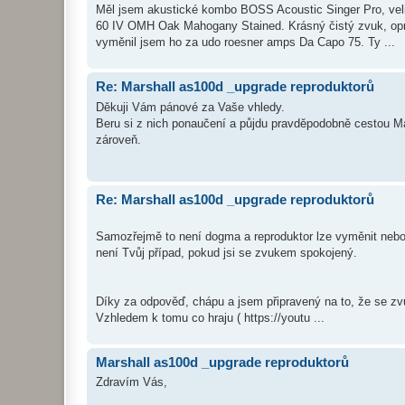
Měl jsem akustické kombo BOSS Acoustic Singer Pro, vel
60 IV OMH Oak Mahogany Stained. Krásný čistý zvuk, opra
vyměnil jsem ho za udo roesner amps Da Capo 75. Ty ...
Re: Marshall as100d _upgrade reproduktorů
Děkuji Vám pánové za Vaše vhledy.
Beru si z nich ponaučení a půjdu pravděpodobně cestou 
zároveň.
Re: Marshall as100d _upgrade reproduktorů
Samozřejmě to není dogma a reproduktor lze vyměnit nebo 
není Tvůj případ, pokud jsi se zvukem spokojený.
Díky za odpověď, chápu a jsem připravený na to, že se z
Vzhledem k tomu co hraju ( https://youtu ...
Marshall as100d _upgrade reproduktorů
Zdravím Vás,