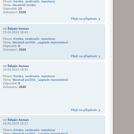
Fórum:
Komba, zesilovače, reproboxy
Téma:
Akustické kombo
Odpovědi:
13
Zobrazení:
3338
Přejít na příspěvek
od
Štěpán Axman
15.03.2023 16:43
Fórum:
Komba, zesilovače, reproboxy
Téma:
Marshall as100d _upgrade reproduktorů
Odpovědi:
5
Zobrazení:
2848
Přejít na příspěvek
od
Štěpán Axman
14.03.2023 18:20
Fórum:
Komba, zesilovače, reproboxy
Téma:
Marshall as100d _upgrade reproduktorů
Odpovědi:
5
Zobrazení:
2848
Přejít na příspěvek
od
Štěpán Axman
14.03.2023 15:17
Fórum:
Komba, zesilovače, reproboxy
Téma:
Marshall as100d _upgrade reproduktorů