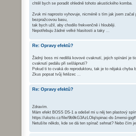
chtěl bych se poradit ohledně tohoto akustického komba.
Zvuk mi naprosto vyhovuje, nicméně s tím jak jsem začal
bezpražcovou basu,
tak bych užil, aby chodilo frekvenčně i hlouběji.
Nepotřebuju žádné velké hlasitosti a taky ...
Re: Opravy efektů?
Žádný boss mi nedělá kovové cvaknutí, jejich spínání je 
cvaknutí pedálu při sešlápnutí?
Pokud ti to cvaká do reproduktoru, tak je to nějaká chyba b
Zkus popsat tvůj řetězec ...
Re: Opravy efektů?
Zdravím.
Mám efekt BOSS DS-1 a odešel mi u něj ten plastový spín
https://ulozto.cz/file/9b9kG3AzLOlq/spinac-ds-1men
Netušíte někdo, kde se dá ten spínač sehnat? Nebo čím jej