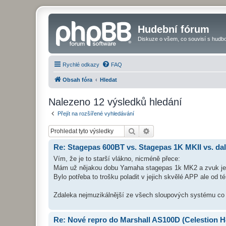
Hudební fórum
Diskuze o všem, co souvisí s hudbo
Rychlé odkazy
FAQ
Obsah fóra
Hledat
Nalezeno 12 výsledků hledání
Přejít na rozšířené vyhledávání
Hledat
Pokročilé hledání
Re: Stagepas 600BT vs. Stagepas 1K MKII vs. d
Vím, že je to starší vlákno, nicméně přece:
Mám už nějakou dobu Yamaha stagepas 1k MK2 a zvuk je
Bylo potřeba to trošku poladit v jejich skvělé APP ale od 
Zdaleka nejmuzikálnější ze všech sloupových systému co 
Re: Nové repro do Marshall AS100D (Celestion H