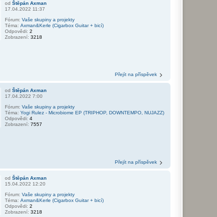
od
Štěpán Axman
17.04.2022 11:37
Fórum:
Vaše skupiny a projekty
Téma:
Axman&Kerle (Cigarbox Guitar + bicí)
Odpovědi:
2
Zobrazení:
3218
Přejít na příspěvek
od
Štěpán Axman
17.04.2022 7:00
Fórum:
Vaše skupiny a projekty
Téma:
Yogi Rulez - Microbiome EP (TRIPHOP, DOWNTEMPO, NUJAZZ)
Odpovědi:
4
Zobrazení:
7557
Přejít na příspěvek
od
Štěpán Axman
15.04.2022 12:20
Fórum:
Vaše skupiny a projekty
Téma:
Axman&Kerle (Cigarbox Guitar + bicí)
Odpovědi:
2
Zobrazení:
3218