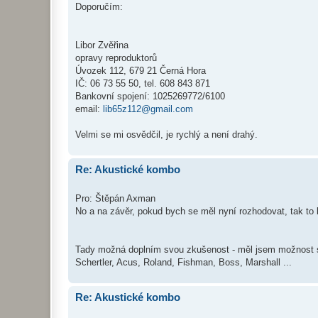
Doporučím:
Libor Zvěřina
opravy reproduktorů
Úvozek 112, 679 21 Černá Hora
IČ: 06 73 55 50, tel. 608 843 871
Bankovní spojení: 1025269772/6100
email:
lib65z112@gmail.com
Velmi se mi osvědčil, je rychlý a není drahý.
Re: Akustické kombo
Pro: Štěpán Axman
No a na závěr, pokud bych se měl nyní rozhodovat, tak t
Tady možná doplním svou zkušenost - měl jsem možnost si
Schertler, Acus, Roland, Fishman, Boss, Marshall ...
Re: Akustické kombo