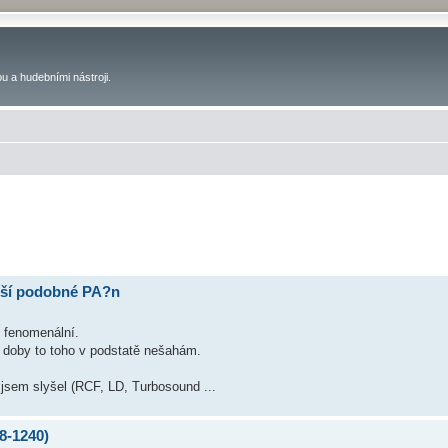
u a hudebními nástroji.
alší podobné PA?n
 fenomenální.
té doby to toho v podstatě nešahám.
jsem slyšel (RCF, LD, Turbosound ...
8-1240)