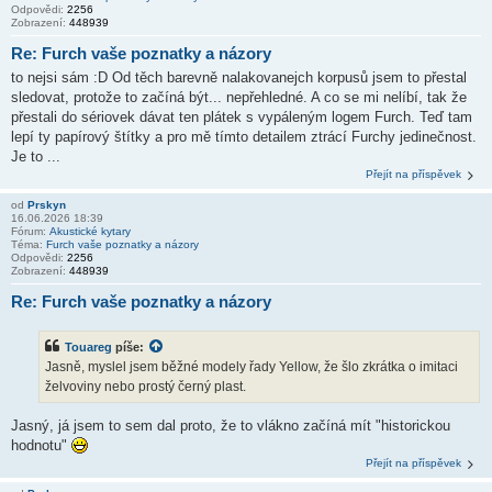
Odpovědi:
2256
Zobrazení:
448939
Re: Furch vaše poznatky a názory
to nejsi sám :D Od těch barevně nalakovanejch korpusů jsem to přestal
sledovat, protože to začíná být... nepřehledné. A co se mi nelíbí, tak že
přestali do sériovek dávat ten plátek s vypáleným logem Furch. Teď tam
lepí ty papírový štítky a pro mě tímto detailem ztrácí Furchy jedinečnost.
Je to ...
Přejít na příspěvek
od
Prskyn
16.06.2026 18:39
Fórum:
Akustické kytary
Téma:
Furch vaše poznatky a názory
Odpovědi:
2256
Zobrazení:
448939
Re: Furch vaše poznatky a názory
Touareg
píše:
Jasně, myslel jsem běžné modely řady Yellow, že šlo zkrátka o imitaci
želvoviny nebo prostý černý plast.
Jasný, já jsem to sem dal proto, že to vlákno začíná mít "historickou
hodnotu"
Přejít na příspěvek