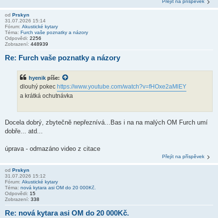
Přejít na příspěvek
od
Prskyn
31.07.2026 15:14
Fórum:
Akustické kytary
Téma:
Furch vaše poznatky a názory
Odpovědi:
2256
Zobrazení:
448939
Re: Furch vaše poznatky a názory
hyenik
píše:
dlouhý pokec
https://www.youtube.com/watch?v=fHOxe2aMlEY
a krátká ochutnávka
Docela dobrý, zbytečně nepřeznívá...Bas i na na malých OM Furch umí
dobře... atd...
úprava - odmazáno video z citace
Přejít na příspěvek
od
Prskyn
31.07.2026 15:12
Fórum:
Akustické kytary
Téma:
nová kytara asi OM do 20 000Kč.
Odpovědi:
15
Zobrazení:
338
Re: nová kytara asi OM do 20 000Kč.