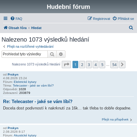
Hudební fórum
FAQ
Registrovat
Přihlásit se
H
Obsah fóra
Hledat
l
Nalezeno 1073 výsledků hledání
e
Přejít na rozšířené vyhledávání
d
Hledat
Pokročilé hledání
a
Stránka
1
z
54
1
2
3
4
5
54
Další
Nalezeno 1073 výsledků hledání
t
…
od
Prskyn
4.08.2026 15:24
Fórum:
Elektrické kytary
Téma:
Telecaster - jaké se vám líbí?
Odpovědi:
1028
Zobrazení:
203879
Re: Telecaster - jaké se vám líbí?
Docela dost podivností k nakrknutí za 16k... tak třeba to dobře dopadne.
Přejít na příspěvek
od
Prskyn
2.08.2026 8:17
Fórum:
Akustické kytary