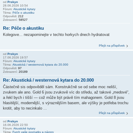
od
Prskyn
28.06.2026 10:54
Fórum:
Akustické kytary
Téma:
Péče o akustiku
Odpovědi:
212
Zobrazení:
58527
Re: Péče o akustiku
Kolegove... nezapominejte v techto horkych dnech hydratovat
Přejít na příspěvek
od
Prskyn
17.06.2026 19:57
Fórum:
Akustické kytary
Téma:
Akustická / westernová kytara do 20.000
Odpovědi:
97
Zobrazení:
20189
Re: Akustická / westernová kytara do 20.000
Částečně sis odpověděl sám. Konstrukčně se od sebe moc neliší,
zvukem ale ano. Gold 6 jsou zvukově víc do středu, až takové „medové“,
a řekl bych i tišší — což může být právě tím mahagonem. Gold 8 jsou
hlasitější, modernější, s výraznějším basem, ale výšky je potřeba trochu
krotit, aby to necinkalo ...
Přejít na příspěvek
od
Prskyn
16.06.2026 22:50
Fórum:
Akustické kytary
Téma:
Furch vaše poznatky a názory