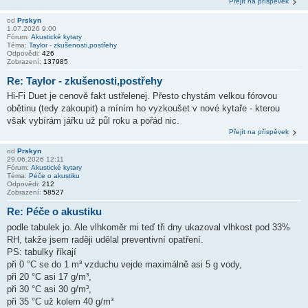
Přejít na příspěvek
od
Prskyn
1.07.2026 9:00
Fórum:
Akustické kytary
Téma:
Taylor - zkušenosti,postřehy
Odpovědi:
426
Zobrazení:
137985
Re: Taylor - zkušenosti,postřehy
Hi-Fi Duet je cenově fakt ustřelenej. Přesto chystám velkou fórovou
obětinu (tedy zakoupit) a míním ho vyzkoušet v nové kytaře - kterou
však vybírám jářku už půl roku a pořád nic.
Přejít na příspěvek
od
Prskyn
29.06.2026 12:11
Fórum:
Akustické kytary
Téma:
Péče o akustiku
Odpovědi:
212
Zobrazení:
58527
Re: Péče o akustiku
podle tabulek jo. Ale vlhkoměr mi teď tři dny ukazoval vlhkost pod 33%
RH, takže jsem raději udělal preventivní opatření.
PS: tabulky říkají
při 0 °C se do 1 m³ vzduchu vejde maximálně asi 5 g vody,
při 20 °C asi 17 g/m³,
při 30 °C asi 30 g/m³,
při 35 °C už kolem 40 g/m³