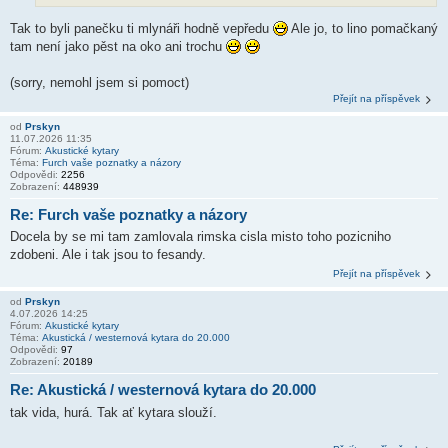
Tak to byli panečku ti mlynáři hodně vepředu
Ale jo, to lino pomačkaný
tam není jako pěst na oko ani trochu
(sorry, nemohl jsem si pomoct)
Přejít na příspěvek
od
Prskyn
11.07.2026 11:35
Fórum:
Akustické kytary
Téma:
Furch vaše poznatky a názory
Odpovědi:
2256
Zobrazení:
448939
Re: Furch vaše poznatky a názory
Docela by se mi tam zamlovala rimska cisla misto toho pozicniho
zdobeni. Ale i tak jsou to fesandy.
Přejít na příspěvek
od
Prskyn
4.07.2026 14:25
Fórum:
Akustické kytary
Téma:
Akustická / westernová kytara do 20.000
Odpovědi:
97
Zobrazení:
20189
Re: Akustická / westernová kytara do 20.000
tak vida, hurá. Tak ať kytara slouží.