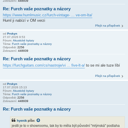
Zobrazení:
448939
Re: Furch vaše poznatky a názory
https://www.humlmusic.cz/furch-vintage- ... ve-om-lta/
Huml ji nabízí v OM verzi
Přejít na příspěvek
od
Prskyn
27.07.2026 9:53
Fórum:
Akustické kytary
Téma:
Furch vaše poznatky a názory
Odpovědi:
2256
Zobrazení:
448939
Re: Furch vaše poznatky a názory
https://furchguitars.com/cs/nastroje/vi ... five-lt-a/
to se mi ale tuze líbí
Přejít na příspěvek
od
Prskyn
17.07.2026 15:13
Fórum:
Akustické kytary
Téma:
Furch vaše poznatky a názory
Odpovědi:
2256
Zobrazení:
448939
Re: Furch vaše poznatky a názory
hyenik
píše:
jestli je to v showroomu, tak by to měla být původní "mlýnská" podlaha