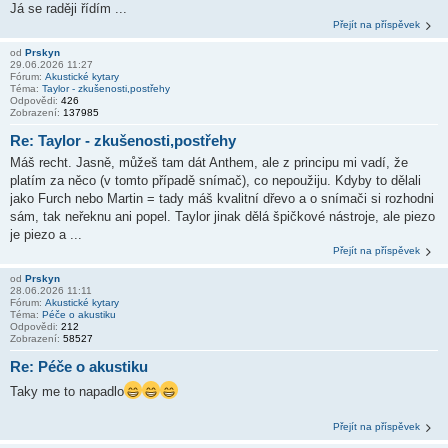
Já se raději řídím ...
Přejít na příspěvek
od
Prskyn
29.06.2026 11:27
Fórum:
Akustické kytary
Téma:
Taylor - zkušenosti,postřehy
Odpovědi:
426
Zobrazení:
137985
Re: Taylor - zkušenosti,postřehy
Máš recht. Jasně, můžeš tam dát Anthem, ale z principu mi vadí, že
platím za něco (v tomto případě snímač), co nepoužiju. Kdyby to dělali
jako Furch nebo Martin = tady máš kvalitní dřevo a o snímači si rozhodni
sám, tak neřeknu ani popel. Taylor jinak dělá špičkové nástroje, ale piezo
je piezo a ...
Přejít na příspěvek
od
Prskyn
28.06.2026 11:11
Fórum:
Akustické kytary
Téma:
Péče o akustiku
Odpovědi:
212
Zobrazení:
58527
Re: Péče o akustiku
Taky me to napadlo
Přejít na příspěvek