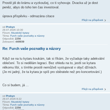
Prostě jdi do krámu a vyzkoušej, co ti vyhovuje. Dvacka už je dost
peněz, abys do toho ten čas investoval.
úprava příspěvku - odmazána citace
Přejít na příspěvek
od
Prskyn
29.07.2026 10:30
Fórum:
Akustické kytary
Téma:
Furch vaše poznatky a názory
Odpovědi:
2256
Zobrazení:
448939
Re: Furch vaše poznatky a názory
Když se na tu kytaru koukám, tak si říkám, že vyžaduje taky adekvátní
oblečení. To si nedělám legraci. Bez ohledu na to, jestli se kytara
někomu líbí, s tímhle prostě nemůžeš vystupovat v obyč džínách.
(Je mi jadný, že ta kytara je spíš pro sběratele než pro koncertování.)
Co si budem, já ...
Přejít na příspěvek
od
Prskyn
29.07.2026 8:22
Fórum:
Akustické kytary
Téma:
Furch vaše poznatky a názory
Odpovědi:
2256