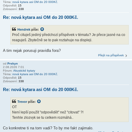
Téma:
nová kytara asi OM do 20 000Kč.
Odpovědi:
15
Zobrazení:
338
Re: nová kytara asi OM do 20 000Kč.
Hendrek
píše:
Proč cituješ jediný předchozí příspěvek v tématu? Je přece jasné na co
reaguješ. Zbytečně se to pak roztahuje na displeji.
A tim nejak porusuji pravidla fora?
Přejít na příspěvek
od
Prskyn
2.08.2026 7:01
Fórum:
Akustické kytary
Téma:
nová kytara asi OM do 20 000Kč.
Odpovědi:
15
Zobrazení:
338
Re: nová kytara asi OM do 20 000Kč.
Trevor
píše:
OT
Není lepší použít "odpovědět" než "citovat" ?!
Tenhle zlozvyk se tu celkem rozmáhá..
Co konkretne ti na tom vadi? To by me fakt zajimalo.