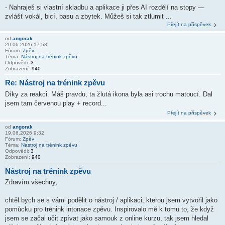
- Nahraješ si vlastní skladbu a aplikace ji přes AI rozdělí na stopy —
zvlášť vokál, bicí, basu a zbytek. Můžeš si tak ztlumit ...
Přejít na příspěvek
od
angorak
20.06.2026 17:58
Fórum:
Zpěv
Téma:
Nástroj na trénink zpěvu
Odpovědi:
3
Zobrazení:
940
Re: Nástroj na trénink zpěvu
Díky za reakci. Máš pravdu, ta žlutá ikona byla asi trochu matoucí. Dal
jsem tam červenou play + record...
Přejít na příspěvek
od
angorak
19.06.2026 9:32
Fórum:
Zpěv
Téma:
Nástroj na trénink zpěvu
Odpovědi:
3
Zobrazení:
940
Nástroj na trénink zpěvu
Zdravím všechny,
chtěl bych se s vámi podělit o nástroj / aplikaci, kterou jsem vytvořil jako
pomůcku pro trénink intonace zpěvu. Inspirovalo mě k tomu to, že když
jsem se začal učit zpívat jako samouk z online kurzu, tak jsem hledal