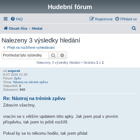
Hudební fórum
FAQ
Registrovat
Přihlásit se
H
Obsah fóra
Hledat
l
Nalezeny 3 výsledky hledání
e
Přejít na rozšířené vyhledávání
d
Hledat
Pokročilé hledání
a
Nalezeny 3 výsledky hledání • Stránka
1
z
1
t
od
angorak
8.07.2026 21:30
Fórum:
Zpěv
Téma:
Nástroj na trénink zpěvu
Odpovědi:
3
Zobrazení:
940
Re: Nástroj na trénink zpěvu
Zdravím všechny,
vracím se s větším updatem této apky. Jak jsem psal v prvním
příspěvku, tak jsem to ještě rozšířil.
Pokud by se to někomu hodilo, tak jsem přidal: