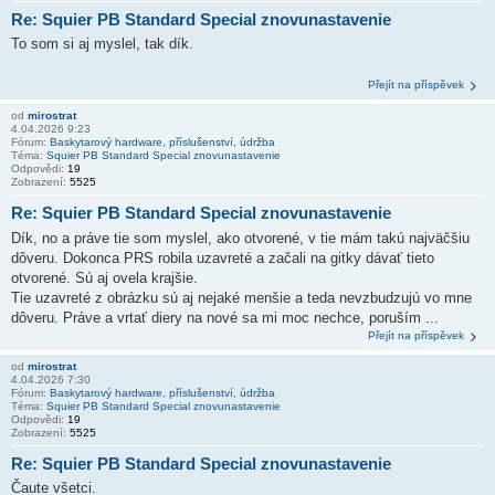
Re: Squier PB Standard Special znovunastavenie
To som si aj myslel, tak dík.
Přejít na příspěvek
od
mirostrat
4.04.2026 9:23
Fórum:
Baskytarový hardware, příslušenství, údržba
Téma:
Squier PB Standard Special znovunastavenie
Odpovědi:
19
Zobrazení:
5525
Re: Squier PB Standard Special znovunastavenie
Dík, no a práve tie som myslel, ako otvorené, v tie mám takú najväčšiu
dôveru. Dokonca PRS robila uzavreté a začali na gitky dávať tieto
otvorené. Sú aj ovela krajšie.
Tie uzavreté z obrázku sú aj nejaké menšie a teda nevzbudzujú vo mne
dôveru. Práve a vrtať diery na nové sa mi moc nechce, poruším ...
Přejít na příspěvek
od
mirostrat
4.04.2026 7:30
Fórum:
Baskytarový hardware, příslušenství, údržba
Téma:
Squier PB Standard Special znovunastavenie
Odpovědi:
19
Zobrazení:
5525
Re: Squier PB Standard Special znovunastavenie
Čaute všetci.