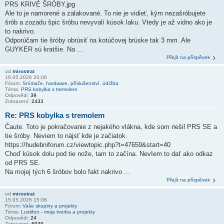
PRS KRIVÉ ŠRÓBY.jpg
Ale to je namorené a zalakované. To nie je vidieť, kým nezašróbujete
šrób a zozadu špic šróbu nevyvalí kúsok laku. Vtedy je až vidno ako je
to nakrivo.
Odporúčam tie šróby obrúsiť na kotúčovej brúske tak 3 mm. Ale
GUYKER sú kratšie. Na ...
Přejít na příspěvek
od
mirostrat
16.05.2026 20:06
Fórum:
Snímače, hardware, příslušenství, údržba
Téma:
PRS kobylka s tremolem
Odpovědi:
39
Zobrazení:
2433
Re: PRS kobylka s tremolem
Čaute. Toto je pokračovanie z nejakého vlákna, kde som riešil PRS SE a
tie šróby. Neviem to nájsť kde je začiatok.
https://hudebniforum.cz/viewtopic.php?t=47659&start=40
Choď kúsok dolu pod tie nože, tam to začína. NevIem to dať ako odkaz
od PRS SE.
Na mojej tých 6 šróbov bolo fakt nakrivo ...
Přejít na příspěvek
od
mirostrat
15.05.2026 15:06
Fórum:
Vaše skupiny a projekty
Téma:
Lustifon - moja tvorba a projekty
Odpovědi:
24
Zobrazení:
6939