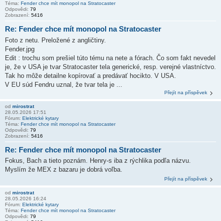
Téma:
Fender chce mít monopol na Stratocaster
Odpovědi:
79
Zobrazení:
5416
Re: Fender chce mít monopol na Stratocaster
Foto z netu. Preložené z angličtiny.
Fender.jpg
Edit : trochu som prešiel túto tému na nete a fórach. Čo som fakt nevedel
je, že v USA je tvar Stratocaster tela generické, resp. verejné vlastníctvo.
Tak ho môže detailne kopírovať a predávať hocikto. V USA.
V EU súd Fendru uznal, že tvar tela je ...
Přejít na příspěvek
od
mirostrat
28.05.2026 17:51
Fórum:
Elektrické kytary
Téma:
Fender chce mít monopol na Stratocaster
Odpovědi:
79
Zobrazení:
5416
Re: Fender chce mít monopol na Stratocaster
Fokus, Bach a tieto poznám. Henry-s iba z rýchlika podľa názvu.
Myslím že MEX z bazaru je dobrá voľba.
Přejít na příspěvek
od
mirostrat
28.05.2026 16:24
Fórum:
Elektrické kytary
Téma:
Fender chce mít monopol na Stratocaster
Odpovědi:
79