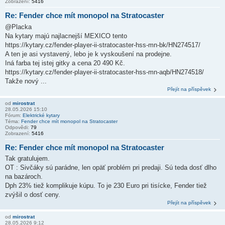
Zobrazení:
5416
Re: Fender chce mít monopol na Stratocaster
@Placka
Na kytary majú najlacnejší MEXICO tento
https://kytary.cz/fender-player-ii-stratocaster-hss-mn-bk/HN274517/
A ten je asi vystavený, lebo je k vyskoušení na prodejne.
Iná farba tej istej gitky a cena 20 490 Kč.
https://kytary.cz/fender-player-ii-stratocaster-hss-mn-aqb/HN274518/
Takže nový ...
Přejít na příspěvek
od
mirostrat
28.05.2026 15:10
Fórum:
Elektrické kytary
Téma:
Fender chce mít monopol na Stratocaster
Odpovědi:
79
Zobrazení:
5416
Re: Fender chce mít monopol na Stratocaster
Tak gratulujem.
OT : Sivčáky sú parádne, len opäť problém pri predaji. Sú teda dosť dlho
na bazároch.
Dph 23% tiež komplikuje kúpu. To je 230 Euro pri tisícke, Fender tiež
zvýšil o dosť ceny.
Přejít na příspěvek
od
mirostrat
28.05.2026 9:12