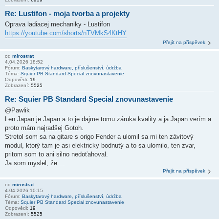
Re: Lustifon - moja tvorba a projekty
Oprava ladiacej mechaniky - Lustifon
https://youtube.com/shorts/nTVMkS4KtHY
Přejít na příspěvek
od
mirostrat
4.04.2026 18:52
Fórum:
Baskytarový hardware, příslušenství, údržba
Téma:
Squier PB Standard Special znovunastavenie
Odpovědi:
19
Zobrazení:
5525
Re: Squier PB Standard Special znovunastavenie
@Pawlik
Len Japan je Japan a to je dajme tomu záruka kvality a ja Japan verím a
proto mám najradšej Gotoh.
Stretol som sa na gitare s origo Fender a ulomil sa mi ten závitový
modul, ktorý tam je asi elektricky bodnutý a to sa ulomilo, ten zvar,
pritom som to ani silno nedoťahoval.
Ja som myslel, že ...
Přejít na příspěvek
od
mirostrat
4.04.2026 10:15
Fórum:
Baskytarový hardware, příslušenství, údržba
Téma:
Squier PB Standard Special znovunastavenie
Odpovědi:
19
Zobrazení:
5525