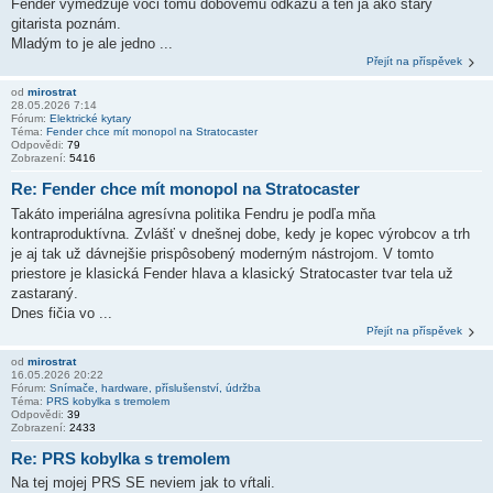
Fender vymedzuje voči tomu dobovému odkazu a ten ja ako starý
gitarista poznám.
Mladým to je ale jedno ...
Přejít na příspěvek
od
mirostrat
28.05.2026 7:14
Fórum:
Elektrické kytary
Téma:
Fender chce mít monopol na Stratocaster
Odpovědi:
79
Zobrazení:
5416
Re: Fender chce mít monopol na Stratocaster
Takáto imperiálna agresívna politika Fendru je podľa mňa
kontraproduktívna. Zvlášť v dnešnej dobe, kedy je kopec výrobcov a trh
je aj tak už dávnejšie prispôsobený moderným nástrojom. V tomto
priestore je klasická Fender hlava a klasický Stratocaster tvar tela už
zastaraný.
Dnes fičia vo ...
Přejít na příspěvek
od
mirostrat
16.05.2026 20:22
Fórum:
Snímače, hardware, příslušenství, údržba
Téma:
PRS kobylka s tremolem
Odpovědi:
39
Zobrazení:
2433
Re: PRS kobylka s tremolem
Na tej mojej PRS SE neviem jak to vŕtali.