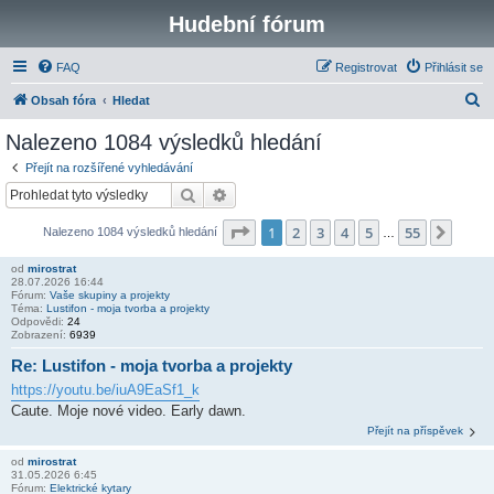
Hudební fórum
FAQ
Registrovat
Přihlásit se
H
Obsah fóra
Hledat
l
Nalezeno 1084 výsledků hledání
e
Přejít na rozšířené vyhledávání
d
Hledat
Pokročilé hledání
a
Stránka
1
z
55
1
2
3
4
5
55
Další
Nalezeno 1084 výsledků hledání
t
…
od
mirostrat
28.07.2026 16:44
Fórum:
Vaše skupiny a projekty
Téma:
Lustifon - moja tvorba a projekty
Odpovědi:
24
Zobrazení:
6939
Re: Lustifon - moja tvorba a projekty
https://youtu.be/iuA9EaSf1_k
Caute. Moje nové video. Early dawn.
Přejít na příspěvek
od
mirostrat
31.05.2026 6:45
Fórum:
Elektrické kytary