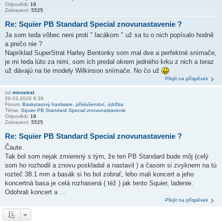
Odpovědi:
19
Zobrazení:
5525
Re: Squier PB Standard Special znovunastavenie ?
Ja som teda vôbec neni proti " lacákom " už sa tu o nich popísalo hodně
a prečo nie ?
Napríklad SuperStrat Harley Bentonky som mal dve a perfektné snímače,
je mi teda lúto za nimi, som ich predal okrem jedného krku z nich a teraz
už dávajú na tie modely Wilkinson snímače. No čo už
Přejít na příspěvek
od
mirostrat
26.03.2026 8:39
Fórum:
Baskytarový hardware, příslušenství, údržba
Téma:
Squier PB Standard Special znovunastavenie
Odpovědi:
19
Zobrazení:
5525
Re: Squier PB Standard Special znovunastavenie ?
Čaute.
Tak bol som nejak zmierený s tým, že ten PB Standard bude môj (celý
som ho rozhodil a znovu poskladal a nastavil ) a časom si zvyknem na tú
rozteč 38.1 mm a basák si ho bol zobrať, lebo mali koncert a jeho
koncertná basa je celá rozhasená ( též ) jak tento Squier, ladenie.
Odohrali koncert a ...
Přejít na příspěvek