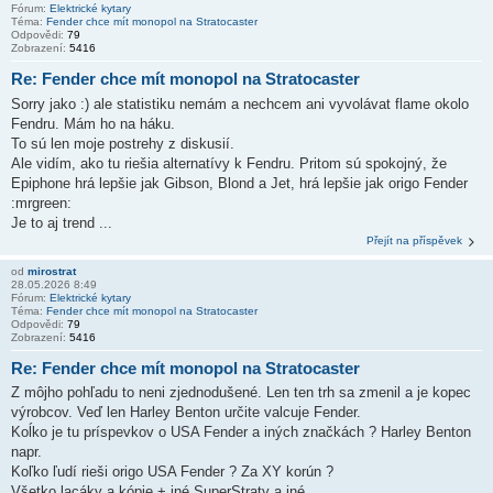
Fórum:
Elektrické kytary
Téma:
Fender chce mít monopol na Stratocaster
Odpovědi:
79
Zobrazení:
5416
Re: Fender chce mít monopol na Stratocaster
Sorry jako :) ale statistiku nemám a nechcem ani vyvolávat flame okolo
Fendru. Mám ho na háku.
To sú len moje postrehy z diskusií.
Ale vidím, ako tu riešia alternatívy k Fendru. Pritom sú spokojný, že
Epiphone hrá lepšie jak Gibson, Blond a Jet, hrá lepšie jak origo Fender
:mrgreen:
Je to aj trend ...
Přejít na příspěvek
od
mirostrat
28.05.2026 8:49
Fórum:
Elektrické kytary
Téma:
Fender chce mít monopol na Stratocaster
Odpovědi:
79
Zobrazení:
5416
Re: Fender chce mít monopol na Stratocaster
Z môjho pohľadu to neni zjednodušené. Len ten trh sa zmenil a je kopec
výrobcov. Veď len Harley Benton určite valcuje Fender.
Koĺko je tu príspevkov o USA Fender a iných značkách ? Harley Benton
napr.
Koľko ľudí rieši origo USA Fender ? Za XY korún ?
Všetko lacáky a kópie + iné SuperStraty a iné ...