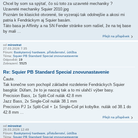
Chcel by som sa spýtať, čo sú toto za uzavreté mechaniky ?
Uzavreté mechaniky Squier 2010.jpg
Poznám tie klasické otvorené, tie vyzerajú tak odolnejšie a akosi mi
patria k Fendráckym aj Squier basám.
Táto basa je Affinity a na SN Fender stránke som našiel, že na tej base
by mali ...
Přejít na příspěvek
od
mirostrat
27.03.2026 7:35
Fórum:
Baskytarový hardware, příslušenství, údržba
Téma:
Squier PB Standard Special znovunastavenie
Odpovědi:
19
Zobrazení:
5525
Re: Squier PB Standard Special znovunastavenie
Čaute.
Tak konečne som pochopil základné rozdelenie Fendráckych Squier
basgitár. Dúfam, že to je naozaj tak a to mi ulahčí výber basy.
Precision Bass, 1x Split-Coil nulák 42.8 mm
Jazz Bass, 2x Single-Coil nulák 38.1 mm
Precision PJ 1x Split-Coil + 1x Single-Coil pri kobylke. nulák od 38.1 do
42.8 mm ...
Přejít na příspěvek
od
mirostrat
26.03.2026 12:49
Fórum:
Baskytarový hardware, příslušenství, údržba
Téma:
Squier PB Standard Special znovunastavenie