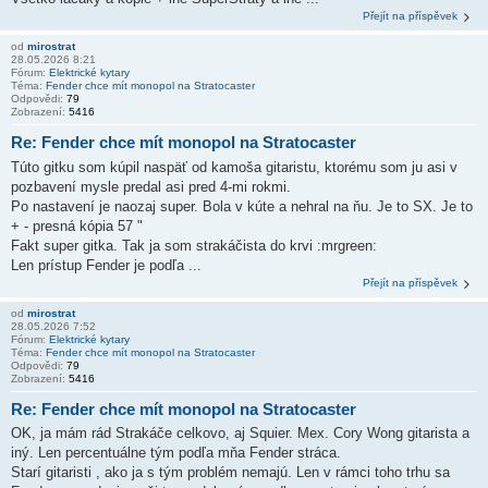
Přejít na příspěvek
od
mirostrat
28.05.2026 8:21
Fórum:
Elektrické kytary
Téma:
Fender chce mít monopol na Stratocaster
Odpovědi:
79
Zobrazení:
5416
Re: Fender chce mít monopol na Stratocaster
Túto gitku som kúpil naspäť od kamoša gitaristu, ktorému som ju asi v
pozbavení mysle predal asi pred 4-mi rokmi.
Po nastavení je naozaj super. Bola v kúte a nehral na ňu. Je to SX. Je to
+ - presná kópia 57 "
Fakt super gitka. Tak ja som strakáčista do krvi :mrgreen:
Len prístup Fender je podľa ...
Přejít na příspěvek
od
mirostrat
28.05.2026 7:52
Fórum:
Elektrické kytary
Téma:
Fender chce mít monopol na Stratocaster
Odpovědi:
79
Zobrazení:
5416
Re: Fender chce mít monopol na Stratocaster
OK, ja mám rád Strakáče celkovo, aj Squier. Mex. Cory Wong gitarista a
iný. Len percentuálne tým podľa mňa Fender stráca.
Starí gitaristi , ako ja s tým problém nemajú. Len v rámci toho trhu sa