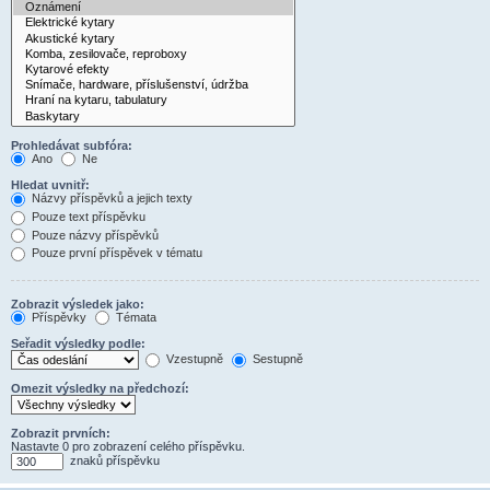
Prohledávat subfóra:
Ano
Ne
Hledat uvnitř:
Názvy příspěvků a jejich texty
Pouze text příspěvku
Pouze názvy příspěvků
Pouze první příspěvek v tématu
Zobrazit výsledek jako:
Příspěvky
Témata
Seřadit výsledky podle:
Vzestupně
Sestupně
Omezit výsledky na předchozí:
Zobrazit prvních:
Nastavte 0 pro zobrazení celého příspěvku.
znaků příspěvku