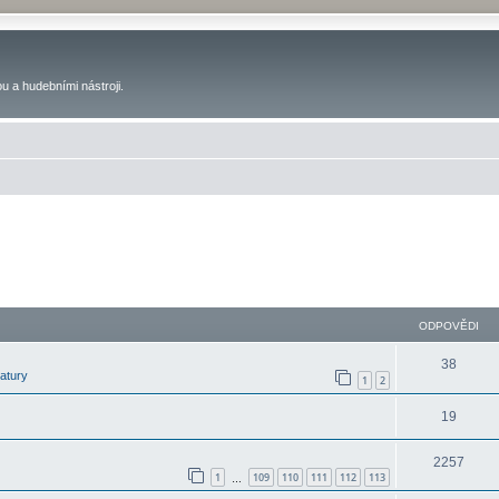
u a hudebními nástroji.
ODPOVĚDI
38
latury
1
2
19
2257
1
109
110
111
112
113
…