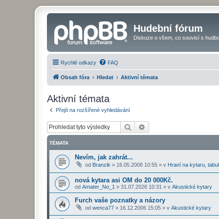
Hudební fórum
Diskuze o všem, co souvisí s hudbo
Rychlé odkazy
FAQ
Obsah fóra
Hledat
Aktivní témata
Aktivní témata
Přejít na rozšířené vyhledávání
Hledat
Pokročilé hledání
TÉMATA
Nevím, jak zahrát...
od
Branzik
»
16.05.2008 10:55
» v
Hraní na kytaru, tabu
nová kytara asi OM do 20 000Kč.
od
Amater_No_1
»
31.07.2026 10:31
» v
Akustické kytary
Furch vaše poznatky a názory
od
wenca77
»
16.12.2006 15:05
» v
Akustické kytary