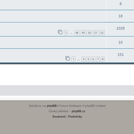
8
18
1028
1
48
49
50
51
52
…
10
151
1
4
5
6
7
8
…
Založeno na
phpBB
® Forum Software © phpBB Limited
Český překlad –
phpBB.cz
Soukromí
|
Podmínky