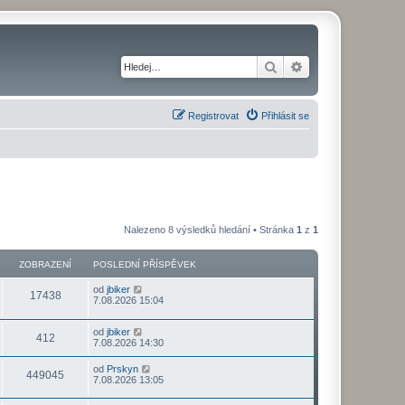
Hledat
Pokročilé hledání
Registrovat
Přihlásit se
Nalezeno 8 výsledků hledání • Stránka
1
z
1
ZOBRAZENÍ
POSLEDNÍ PŘÍSPĚVEK
od
jbiker
17438
7.08.2026 15:04
od
jbiker
412
7.08.2026 14:30
od
Prskyn
449045
7.08.2026 13:05