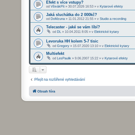
Efekt s více vstupy?
od
VšivákPít
»
30.07.2026 16:53
» v
Kytarové efekty
Jaká sluchátka do 2 000kč?
od
DoMzuna
»
11.01.2012 21:55
» v
Studio a recording
Telecaster - jaké se vám líbí?
od
DL
»
10.04.2011 8:05
» v
Elektrické kytary
Levoruka HH kolem 5-7 tisic
od
Gregory
»
15.07.2020 13:10
» v
Elektrické kytary
Multiefekt
od
LesPaulik
»
9.06.2007 15:22
» v
Kytarové efekty
Přejít na rozšířené vyhledávání
Obsah fóra