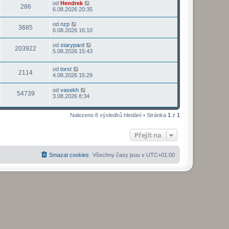
od
Hendrek
286
6.08.2026 20:35
od
nzp
3685
6.08.2026 16:10
od
starypard
203922
5.08.2026 15:43
od
torst
2114
4.08.2026 15:29
od
vasekh
54739
3.08.2026 8:34
Nalezeno 8 výsledků hledání • Stránka
1
z
1
Přejít na
Smazat cookies
Všechny časy jsou v
UTC+01:00