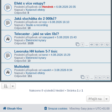
Efekt s více vstupy?
Poslední příspěvek od
Hendrek
«
6.08.2026 20:35
Napsal v
Kytarové efekty
Odpovědi:
8
Jaká sluchátka do 2 000kč?
Poslední příspěvek od
nzp
«
6.08.2026 16:10
Napsal v
Studio a recording
Odpovědi:
18
Telecaster - jaké se vám líbí?
Poslední příspěvek od
starypard
«
5.08.2026 15:43
Napsal v
Elektrické kytary
Odpovědi:
1028
1
49
50
51
52
…
Levoruka HH kolem 5-7 tisic
Poslední příspěvek od
torst
«
4.08.2026 15:29
Napsal v
Elektrické kytary
Odpovědi:
10
Multiefekt
Poslední příspěvek od
vasekh
«
3.08.2026 8:34
Napsal v
Kytarové efekty
Odpovědi:
151
1
5
6
7
8
…
Nalezeno 8 výsledků hledání • Stránka
1
z
1
Přejít na
Obsah fóra
Smazat cookies
Všechny časy jsou v
UTC+01:00