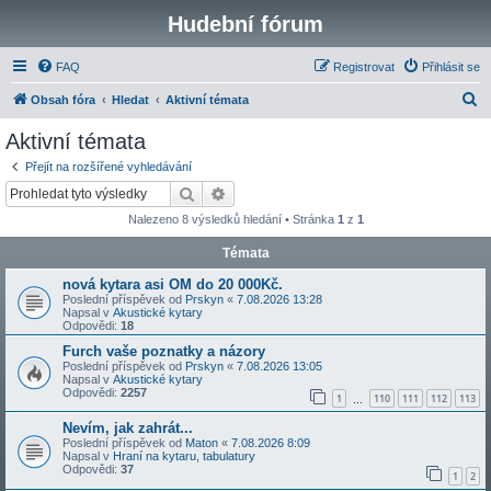
Hudební fórum
FAQ
Registrovat
Přihlásit se
H
Obsah fóra
Hledat
Aktivní témata
l
Aktivní témata
e
Přejít na rozšířené vyhledávání
d
Hledat
Pokročilé hledání
a
Nalezeno 8 výsledků hledání • Stránka
1
z
1
t
Témata
nová kytara asi OM do 20 000Kč.
Poslední příspěvek od
Prskyn
«
7.08.2026 13:28
Napsal v
Akustické kytary
Odpovědi:
18
Furch vaše poznatky a názory
Poslední příspěvek od
Prskyn
«
7.08.2026 13:05
Napsal v
Akustické kytary
Odpovědi:
2257
1
110
111
112
113
…
Nevím, jak zahrát...
Poslední příspěvek od
Maton
«
7.08.2026 8:09
Napsal v
Hraní na kytaru, tabulatury
Odpovědi:
37
1
2