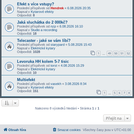
Efekt s více vstupy?
Poslední příspěvek od
Hendrek
«
6.08.2026 20:35
Napsal v
Kytarové efekty
Odpovědi:
8
Jaká sluchátka do 2 000kč?
Poslední příspěvek od
nzp
«
6.08.2026 16:10
Napsal v
Studio a recording
Odpovědi:
18
Telecaster - jaké se vám líbí?
Poslední příspěvek od
starypard
«
5.08.2026 15:43
Napsal v
Elektrické kytary
Odpovědi:
1028
1
49
50
51
52
…
Levoruka HH kolem 5-7 tisic
Poslední příspěvek od
torst
«
4.08.2026 15:29
Napsal v
Elektrické kytary
Odpovědi:
10
Multiefekt
Poslední příspěvek od
vasekh
«
3.08.2026 8:34
Napsal v
Kytarové efekty
Odpovědi:
151
1
5
6
7
8
…
Nalezeno 8 výsledků hledání • Stránka
1
z
1
Přejít na
Obsah fóra
Smazat cookies
Všechny časy jsou v
UTC+01:00