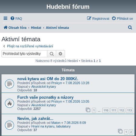
Hudební fórum
FAQ
Registrovat
Přihlásit se
H
Obsah fóra
Hledat
Aktivní témata
l
Aktivní témata
e
Přejít na rozšířené vyhledávání
d
Hledat
Pokročilé hledání
a
Nalezeno 8 výsledků hledání • Stránka
1
z
1
t
Témata
nová kytara asi OM do 20 000Kč.
Poslední příspěvek od
Prskyn
«
7.08.2026 13:28
Napsal v
Akustické kytary
Odpovědi:
18
Furch vaše poznatky a názory
Poslední příspěvek od
Prskyn
«
7.08.2026 13:05
Napsal v
Akustické kytary
Odpovědi:
2257
1
110
111
112
113
…
Nevím, jak zahrát...
Poslední příspěvek od
Maton
«
7.08.2026 8:09
Napsal v
Hraní na kytaru, tabulatury
Odpovědi:
37
1
2