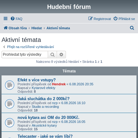
Hudební fórum
FAQ
Registrovat
Přihlásit se
H
Obsah fóra
Hledat
Aktivní témata
l
Aktivní témata
e
Přejít na rozšířené vyhledávání
d
Hledat
Pokročilé hledání
a
Nalezeno 8 výsledků hledání • Stránka
1
z
1
t
Témata
Efekt s více vstupy?
Poslední příspěvek od
Hendrek
«
6.08.2026 20:35
Napsal v
Kytarové efekty
Odpovědi:
8
Jaká sluchátka do 2 000kč?
Poslední příspěvek od
nzp
«
6.08.2026 16:10
Napsal v
Studio a recording
Odpovědi:
18
nová kytara asi OM do 20 000Kč.
Poslední příspěvek od
nzp
«
6.08.2026 16:05
Napsal v
Akustické kytary
Odpovědi:
15
Telecaster - jaké se vám líbí?