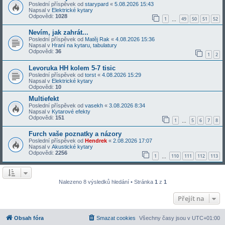
Poslední příspěvek od
starypard
«
5.08.2026 15:43
Napsal v
Elektrické kytary
Odpovědi:
1028
1
49
50
51
52
…
Nevím, jak zahrát...
Poslední příspěvek od
Matěj Rak
«
4.08.2026 15:36
Napsal v
Hraní na kytaru, tabulatury
Odpovědi:
36
1
2
Levoruka HH kolem 5-7 tisic
Poslední příspěvek od
torst
«
4.08.2026 15:29
Napsal v
Elektrické kytary
Odpovědi:
10
Multiefekt
Poslední příspěvek od
vasekh
«
3.08.2026 8:34
Napsal v
Kytarové efekty
Odpovědi:
151
1
5
6
7
8
…
Furch vaše poznatky a názory
Poslední příspěvek od
Hendrek
«
2.08.2026 17:07
Napsal v
Akustické kytary
Odpovědi:
2256
1
110
111
112
113
…
Nalezeno 8 výsledků hledání • Stránka
1
z
1
Přejít na
Obsah fóra
Smazat cookies
Všechny časy jsou v
UTC+01:00