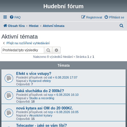
Hudební fórum
FAQ
Registrovat
Přihlásit se
H
Obsah fóra
Hledat
Aktivní témata
l
Aktivní témata
e
Přejít na rozšířené vyhledávání
d
Hledat
Pokročilé hledání
a
Nalezeno 8 výsledků hledání • Stránka
1
z
1
t
Témata
Efekt s více vstupy?
Poslední příspěvek od
cid
«
6.08.2026 17:07
Napsal v
Kytarové efekty
Odpovědi:
7
Jaká sluchátka do 2 000kč?
Poslední příspěvek od
nzp
«
6.08.2026 16:10
Napsal v
Studio a recording
Odpovědi:
18
nová kytara asi OM do 20 000Kč.
Poslední příspěvek od
nzp
«
6.08.2026 16:05
Napsal v
Akustické kytary
Odpovědi:
15
Telecaster - jaké se vám líbí?