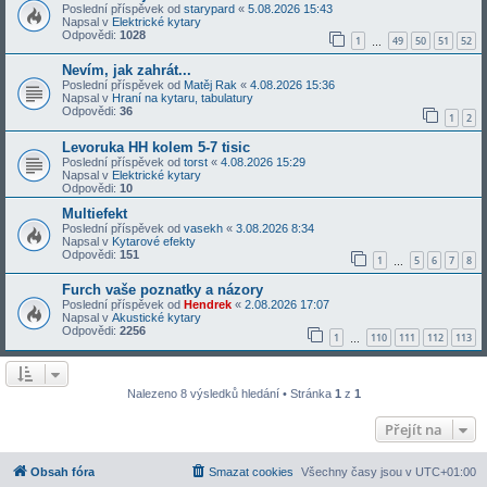
Poslední příspěvek od
starypard
«
5.08.2026 15:43
Napsal v
Elektrické kytary
Odpovědi:
1028
1
49
50
51
52
…
Nevím, jak zahrát...
Poslední příspěvek od
Matěj Rak
«
4.08.2026 15:36
Napsal v
Hraní na kytaru, tabulatury
Odpovědi:
36
1
2
Levoruka HH kolem 5-7 tisic
Poslední příspěvek od
torst
«
4.08.2026 15:29
Napsal v
Elektrické kytary
Odpovědi:
10
Multiefekt
Poslední příspěvek od
vasekh
«
3.08.2026 8:34
Napsal v
Kytarové efekty
Odpovědi:
151
1
5
6
7
8
…
Furch vaše poznatky a názory
Poslední příspěvek od
Hendrek
«
2.08.2026 17:07
Napsal v
Akustické kytary
Odpovědi:
2256
1
110
111
112
113
…
Nalezeno 8 výsledků hledání • Stránka
1
z
1
Přejít na
Obsah fóra
Smazat cookies
Všechny časy jsou v
UTC+01:00