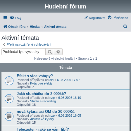
Hudební fórum
FAQ
Registrovat
Přihlásit se
H
Obsah fóra
Hledat
Aktivní témata
l
Aktivní témata
e
Přejít na rozšířené vyhledávání
d
Hledat
Pokročilé hledání
a
Nalezeno 8 výsledků hledání • Stránka
1
z
1
t
Témata
Efekt s více vstupy?
Poslední příspěvek od
cid
«
6.08.2026 17:07
Napsal v
Kytarové efekty
Odpovědi:
7
Jaká sluchátka do 2 000kč?
Poslední příspěvek od
nzp
«
6.08.2026 16:10
Napsal v
Studio a recording
Odpovědi:
18
nová kytara asi OM do 20 000Kč.
Poslední příspěvek od
nzp
«
6.08.2026 16:05
Napsal v
Akustické kytary
Odpovědi:
15
Telecaster - jaké se vám líbí?