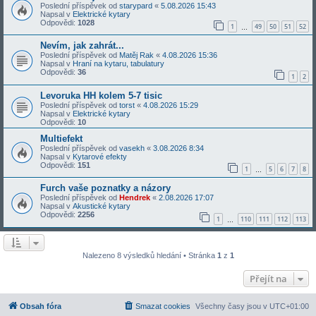
Poslední příspěvek od
starypard
«
5.08.2026 15:43
Napsal v
Elektrické kytary
Odpovědi:
1028
1
49
50
51
52
…
Nevím, jak zahrát...
Poslední příspěvek od
Matěj Rak
«
4.08.2026 15:36
Napsal v
Hraní na kytaru, tabulatury
Odpovědi:
36
1
2
Levoruka HH kolem 5-7 tisic
Poslední příspěvek od
torst
«
4.08.2026 15:29
Napsal v
Elektrické kytary
Odpovědi:
10
Multiefekt
Poslední příspěvek od
vasekh
«
3.08.2026 8:34
Napsal v
Kytarové efekty
Odpovědi:
151
1
5
6
7
8
…
Furch vaše poznatky a názory
Poslední příspěvek od
Hendrek
«
2.08.2026 17:07
Napsal v
Akustické kytary
Odpovědi:
2256
1
110
111
112
113
…
Nalezeno 8 výsledků hledání • Stránka
1
z
1
Přejít na
Obsah fóra
Smazat cookies
Všechny časy jsou v
UTC+01:00