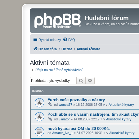
Hudební fórum
Diskuze o všem, co souvisí s hudbo
Rychlé odkazy
FAQ
Obsah fóra
Hledat
Aktivní témata
Aktivní témata
Přejít na rozšířené vyhledávání
Hledat
Pokročilé hledání
TÉMATA
Furch vaše poznatky a názory
od
wenca77
»
16.12.2006 15:05
» v
Akustické kytary
Pochlubte se s vasim nastrojem, tim akustickym
od
Jimator
»
14.08.2007 22:17
» v
Akustické kytary
nová kytara asi OM do 20 000Kč.
od
Amater_No_1
»
31.07.2026 10:31
» v
Akustické kytary