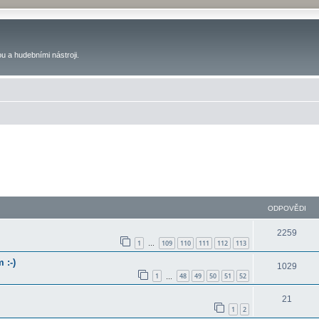
u a hudebními nástroji.
ODPOVĚDI
2259
1
109
110
111
112
113
…
 :-)
1029
1
48
49
50
51
52
…
21
1
2