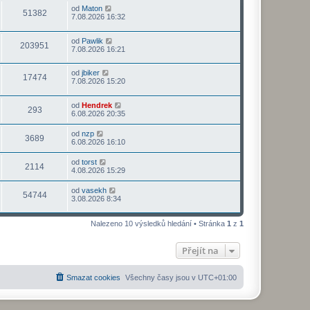
od
Maton
51382
7.08.2026 16:32
od
Pawlik
203951
7.08.2026 16:21
od
jbiker
17474
7.08.2026 15:20
od
Hendrek
293
6.08.2026 20:35
od
nzp
3689
6.08.2026 16:10
od
torst
2114
4.08.2026 15:29
od
vasekh
54744
3.08.2026 8:34
Nalezeno 10 výsledků hledání • Stránka
1
z
1
Přejít na
Smazat cookies
Všechny časy jsou v
UTC+01:00