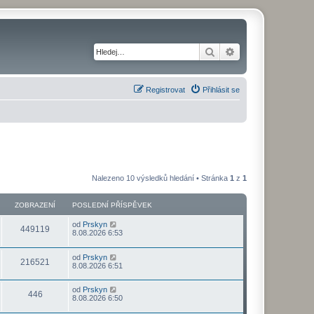
Hledat
Pokročilé hledání
Registrovat
Přihlásit se
Nalezeno 10 výsledků hledání • Stránka
1
z
1
ZOBRAZENÍ
POSLEDNÍ PŘÍSPĚVEK
od
Prskyn
449119
8.08.2026 6:53
od
Prskyn
216521
8.08.2026 6:51
od
Prskyn
446
8.08.2026 6:50