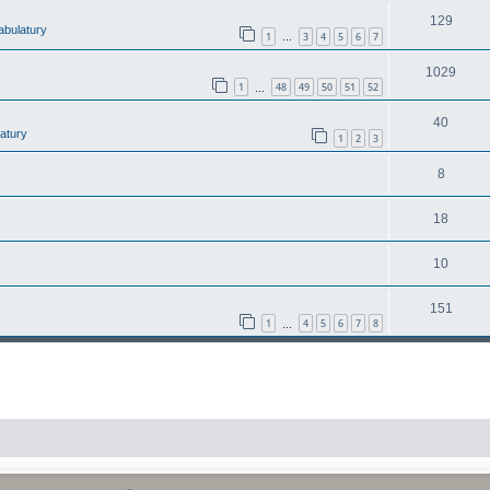
129
abulatury
1
3
4
5
6
7
…
1029
1
48
49
50
51
52
…
40
latury
1
2
3
8
18
10
151
1
4
5
6
7
8
…