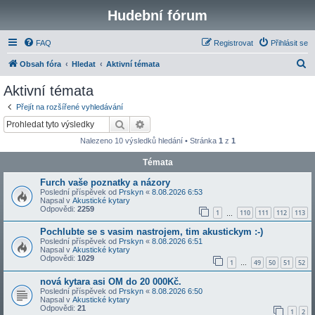
Hudební fórum
FAQ
Registrovat
Přihlásit se
H
Obsah fóra
Hledat
Aktivní témata
l
Aktivní témata
e
Přejít na rozšířené vyhledávání
d
Hledat
Pokročilé hledání
a
Nalezeno 10 výsledků hledání • Stránka
1
z
1
t
Témata
Furch vaše poznatky a názory
Poslední příspěvek od
Prskyn
«
8.08.2026 6:53
Napsal v
Akustické kytary
Odpovědi:
2259
1
110
111
112
113
…
Pochlubte se s vasim nastrojem, tim akustickym :-)
Poslední příspěvek od
Prskyn
«
8.08.2026 6:51
Napsal v
Akustické kytary
Odpovědi:
1029
1
49
50
51
52
…
nová kytara asi OM do 20 000Kč.
Poslední příspěvek od
Prskyn
«
8.08.2026 6:50
Napsal v
Akustické kytary
Odpovědi:
21
1
2