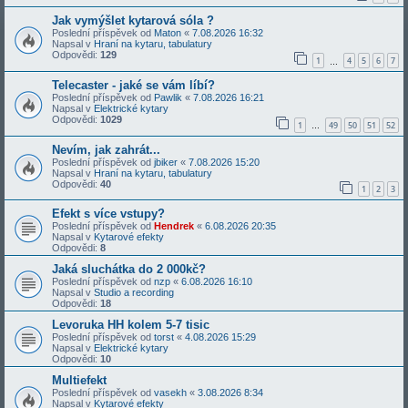
Jak vymýšlet kytarová sóla ?
Poslední příspěvek od
Maton
«
7.08.2026 16:32
Napsal v
Hraní na kytaru, tabulatury
Odpovědi:
129
1
4
5
6
7
…
Telecaster - jaké se vám líbí?
Poslední příspěvek od
Pawlik
«
7.08.2026 16:21
Napsal v
Elektrické kytary
Odpovědi:
1029
1
49
50
51
52
…
Nevím, jak zahrát...
Poslední příspěvek od
jbiker
«
7.08.2026 15:20
Napsal v
Hraní na kytaru, tabulatury
Odpovědi:
40
1
2
3
Efekt s více vstupy?
Poslední příspěvek od
Hendrek
«
6.08.2026 20:35
Napsal v
Kytarové efekty
Odpovědi:
8
Jaká sluchátka do 2 000kč?
Poslední příspěvek od
nzp
«
6.08.2026 16:10
Napsal v
Studio a recording
Odpovědi:
18
Levoruka HH kolem 5-7 tisic
Poslední příspěvek od
torst
«
4.08.2026 15:29
Napsal v
Elektrické kytary
Odpovědi:
10
Multiefekt
Poslední příspěvek od
vasekh
«
3.08.2026 8:34
Napsal v
Kytarové efekty