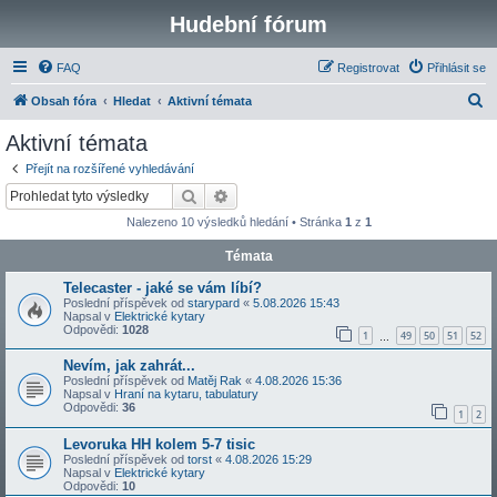
Hudební fórum
FAQ
Registrovat
Přihlásit se
H
Obsah fóra
Hledat
Aktivní témata
l
Aktivní témata
e
Přejít na rozšířené vyhledávání
d
Hledat
Pokročilé hledání
a
Nalezeno 10 výsledků hledání • Stránka
1
z
1
t
Témata
Telecaster - jaké se vám líbí?
Poslední příspěvek od
starypard
«
5.08.2026 15:43
Napsal v
Elektrické kytary
Odpovědi:
1028
1
49
50
51
52
…
Nevím, jak zahrát...
Poslední příspěvek od
Matěj Rak
«
4.08.2026 15:36
Napsal v
Hraní na kytaru, tabulatury
Odpovědi:
36
1
2
Levoruka HH kolem 5-7 tisic
Poslední příspěvek od
torst
«
4.08.2026 15:29
Napsal v
Elektrické kytary
Odpovědi:
10