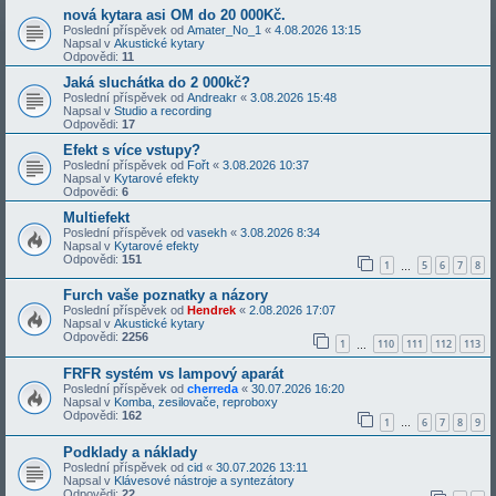
nová kytara asi OM do 20 000Kč.
Poslední příspěvek od
Amater_No_1
«
4.08.2026 13:15
Napsal v
Akustické kytary
Odpovědi:
11
Jaká sluchátka do 2 000kč?
Poslední příspěvek od
Andreakr
«
3.08.2026 15:48
Napsal v
Studio a recording
Odpovědi:
17
Efekt s více vstupy?
Poslední příspěvek od
Fořt
«
3.08.2026 10:37
Napsal v
Kytarové efekty
Odpovědi:
6
Multiefekt
Poslední příspěvek od
vasekh
«
3.08.2026 8:34
Napsal v
Kytarové efekty
Odpovědi:
151
1
5
6
7
8
…
Furch vaše poznatky a názory
Poslední příspěvek od
Hendrek
«
2.08.2026 17:07
Napsal v
Akustické kytary
Odpovědi:
2256
1
110
111
112
113
…
FRFR systém vs lampový aparát
Poslední příspěvek od
cherreda
«
30.07.2026 16:20
Napsal v
Komba, zesilovače, reproboxy
Odpovědi:
162
1
6
7
8
9
…
Podklady a náklady
Poslední příspěvek od
cid
«
30.07.2026 13:11
Napsal v
Klávesové nástroje a syntezátory
Odpovědi:
22