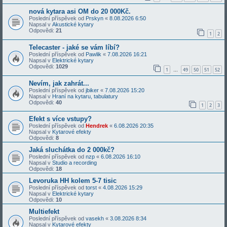
nová kytara asi OM do 20 000Kč.
Poslední příspěvek od
Prskyn
«
8.08.2026 6:50
Napsal v
Akustické kytary
Odpovědi:
21
1
2
Telecaster - jaké se vám líbí?
Poslední příspěvek od
Pawlik
«
7.08.2026 16:21
Napsal v
Elektrické kytary
Odpovědi:
1029
1
49
50
51
52
…
Nevím, jak zahrát...
Poslední příspěvek od
jbiker
«
7.08.2026 15:20
Napsal v
Hraní na kytaru, tabulatury
Odpovědi:
40
1
2
3
Efekt s více vstupy?
Poslední příspěvek od
Hendrek
«
6.08.2026 20:35
Napsal v
Kytarové efekty
Odpovědi:
8
Jaká sluchátka do 2 000kč?
Poslední příspěvek od
nzp
«
6.08.2026 16:10
Napsal v
Studio a recording
Odpovědi:
18
Levoruka HH kolem 5-7 tisic
Poslední příspěvek od
torst
«
4.08.2026 15:29
Napsal v
Elektrické kytary
Odpovědi:
10
Multiefekt
Poslední příspěvek od
vasekh
«
3.08.2026 8:34
Napsal v
Kytarové efekty