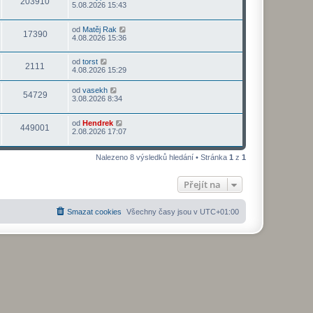
203910
5.08.2026 15:43
od
Matěj Rak
17390
4.08.2026 15:36
od
torst
2111
4.08.2026 15:29
od
vasekh
54729
3.08.2026 8:34
od
Hendrek
449001
2.08.2026 17:07
Nalezeno 8 výsledků hledání • Stránka
1
z
1
Přejít na
Smazat cookies
Všechny časy jsou v
UTC+01:00