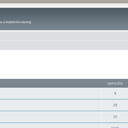
u a hudebními nástroji.
ODPOVĚDI
8
18
15