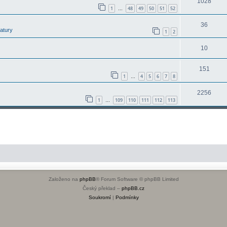
1028
1
48
49
50
51
52
…
36
latury
1
2
10
151
1
4
5
6
7
8
…
2256
1
109
110
111
112
113
…
Založeno na
phpBB
® Forum Software © phpBB Limited
Český překlad –
phpBB.cz
Soukromí
|
Podmínky