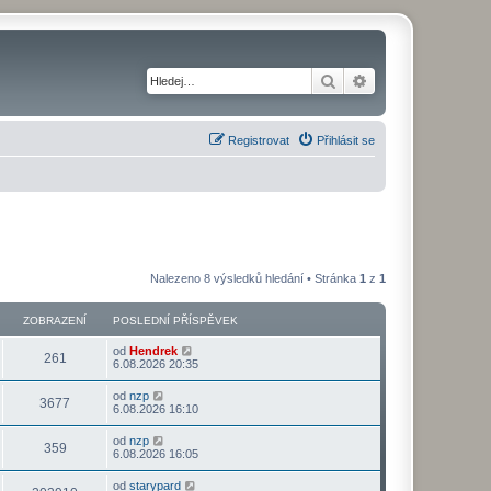
Hledat
Pokročilé hledání
Registrovat
Přihlásit se
Nalezeno 8 výsledků hledání • Stránka
1
z
1
ZOBRAZENÍ
POSLEDNÍ PŘÍSPĚVEK
od
Hendrek
261
6.08.2026 20:35
od
nzp
3677
6.08.2026 16:10
od
nzp
359
6.08.2026 16:05
od
starypard