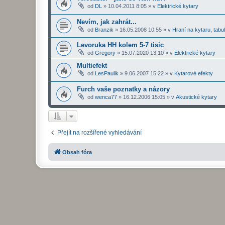
od
DL
»
10.04.2011 8:05
» v
Elektrické kytary
Nevím, jak zahrát...
od
Branzik
»
16.05.2008 10:55
» v
Hraní na kytaru, tabu
Levoruka HH kolem 5-7 tisic
od
Gregory
»
15.07.2020 13:10
» v
Elektrické kytary
Multiefekt
od
LesPaulik
»
9.06.2007 15:22
» v
Kytarové efekty
Furch vaše poznatky a názory
od
wenca77
»
16.12.2006 15:05
» v
Akustické kytary
Přejít na rozšířené vyhledávání
Obsah fóra