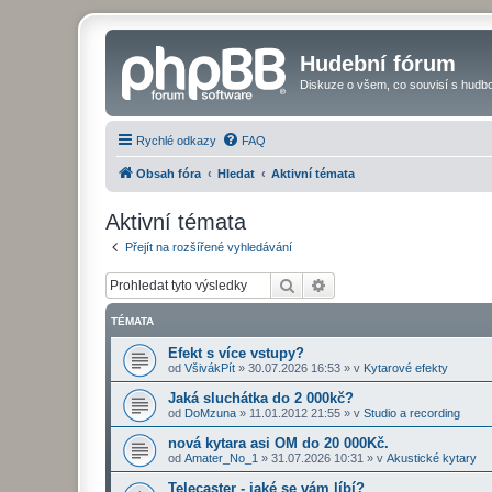
Hudební fórum
Diskuze o všem, co souvisí s hudbo
Rychlé odkazy
FAQ
Obsah fóra
Hledat
Aktivní témata
Aktivní témata
Přejít na rozšířené vyhledávání
Hledat
Pokročilé hledání
TÉMATA
Efekt s více vstupy?
od
VšivákPít
»
30.07.2026 16:53
» v
Kytarové efekty
Jaká sluchátka do 2 000kč?
od
DoMzuna
»
11.01.2012 21:55
» v
Studio a recording
nová kytara asi OM do 20 000Kč.
od
Amater_No_1
»
31.07.2026 10:31
» v
Akustické kytary
Telecaster - jaké se vám líbí?