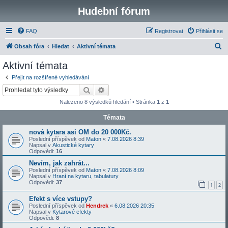
Hudební fórum
FAQ
Registrovat
Přihlásit se
H
Obsah fóra
Hledat
Aktivní témata
l
Aktivní témata
e
Přejít na rozšířené vyhledávání
d
Hledat
Pokročilé hledání
a
Nalezeno 8 výsledků hledání • Stránka
1
z
1
t
Témata
nová kytara asi OM do 20 000Kč.
Poslední příspěvek od
Maton
«
7.08.2026 8:39
Napsal v
Akustické kytary
Odpovědi:
16
Nevím, jak zahrát...
Poslední příspěvek od
Maton
«
7.08.2026 8:09
Napsal v
Hraní na kytaru, tabulatury
Odpovědi:
37
1
2
Efekt s více vstupy?
Poslední příspěvek od
Hendrek
«
6.08.2026 20:35
Napsal v
Kytarové efekty
Odpovědi:
8