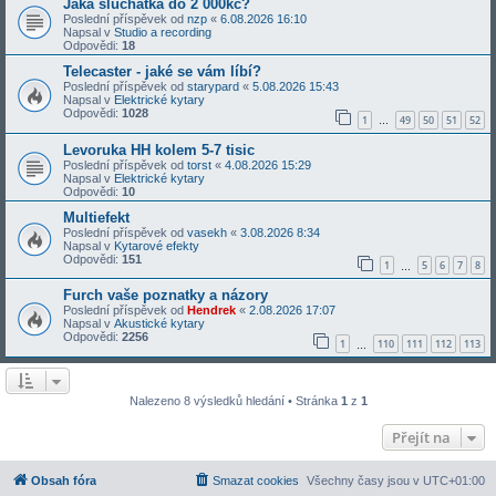
Jaká sluchátka do 2 000kč?
Poslední příspěvek od
nzp
«
6.08.2026 16:10
Napsal v
Studio a recording
Odpovědi:
18
Telecaster - jaké se vám líbí?
Poslední příspěvek od
starypard
«
5.08.2026 15:43
Napsal v
Elektrické kytary
Odpovědi:
1028
1
49
50
51
52
…
Levoruka HH kolem 5-7 tisic
Poslední příspěvek od
torst
«
4.08.2026 15:29
Napsal v
Elektrické kytary
Odpovědi:
10
Multiefekt
Poslední příspěvek od
vasekh
«
3.08.2026 8:34
Napsal v
Kytarové efekty
Odpovědi:
151
1
5
6
7
8
…
Furch vaše poznatky a názory
Poslední příspěvek od
Hendrek
«
2.08.2026 17:07
Napsal v
Akustické kytary
Odpovědi:
2256
1
110
111
112
113
…
Nalezeno 8 výsledků hledání • Stránka
1
z
1
Přejít na
Obsah fóra
Smazat cookies
Všechny časy jsou v
UTC+01:00