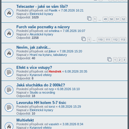
Telecaster - jaké se vám líbí?
Poslední příspěvek od
Pawlik
«
7.08.2026 16:21
Napsal v
Elektrické kytary
Odpovědi:
1029
1
49
50
51
52
…
Furch vaše poznatky a názory
Poslední příspěvek od
smelina
«
7.08.2026 16:07
Napsal v
Akustické kytary
Odpovědi:
2258
1
110
111
112
113
…
Nevím, jak zahrát...
Poslední příspěvek od
jbiker
«
7.08.2026 15:20
Napsal v
Hraní na kytaru, tabulatury
Odpovědi:
40
1
2
3
Efekt s více vstupy?
Poslední příspěvek od
Hendrek
«
6.08.2026 20:35
Napsal v
Kytarové efekty
Odpovědi:
8
Jaká sluchátka do 2 000kč?
Poslední příspěvek od
nzp
«
6.08.2026 16:10
Napsal v
Studio a recording
Odpovědi:
18
Levoruka HH kolem 5-7 tisic
Poslední příspěvek od
torst
«
4.08.2026 15:29
Napsal v
Elektrické kytary
Odpovědi:
10
Multiefekt
Poslední příspěvek od
vasekh
«
3.08.2026 8:34
Napsal v
Kytarové efekty