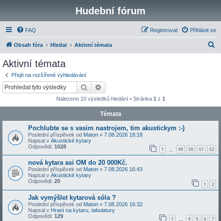
Hudební fórum
FAQ
Registrovat
Přihlásit se
H
Obsah fóra
Hledat
Aktivní témata
l
Aktivní témata
e
Přejít na rozšířené vyhledávání
d
Hledat
Pokročilé hledání
a
Nalezeno 10 výsledků hledání • Stránka
1
z
1
t
Témata
Pochlubte se s vasim nastrojem, tim akustickym :-)
Poslední příspěvek od
Maton
«
7.08.2026 18:18
Napsal v
Akustické kytary
Odpovědi:
1028
1
49
50
51
52
…
nová kytara asi OM do 20 000Kč.
Poslední příspěvek od
Maton
«
7.08.2026 16:43
Napsal v
Akustické kytary
Odpovědi:
20
1
2
Jak vymýšlet kytarová sóla ?
Poslední příspěvek od
Maton
«
7.08.2026 16:32
Napsal v
Hraní na kytaru, tabulatury
Odpovědi:
129
1
4
5
6
7
…