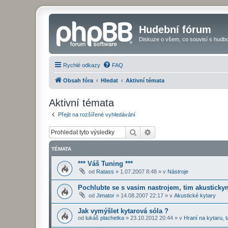
Hudební fórum
Diskuze o všem, co souvisí s hudbo
Rychlé odkazy
FAQ
Obsah fóra
Hledat
Aktivní témata
Aktivní témata
Přejít na rozšířené vyhledávání
Hledat
Pokročilé hledání
TÉMATA
*** Váš Tuning ***
od
Ratass
»
1.07.2007 8:48
» v
Nástroje
Pochlubte se s vasim nastrojem, tim akustickym
od
Jimator
»
14.08.2007 22:17
» v
Akustické kytary
Jak vymýšlet kytarová sóla ?
od
lukáš plachetka
»
23.10.2012 20:44
» v
Hraní na kytaru, t