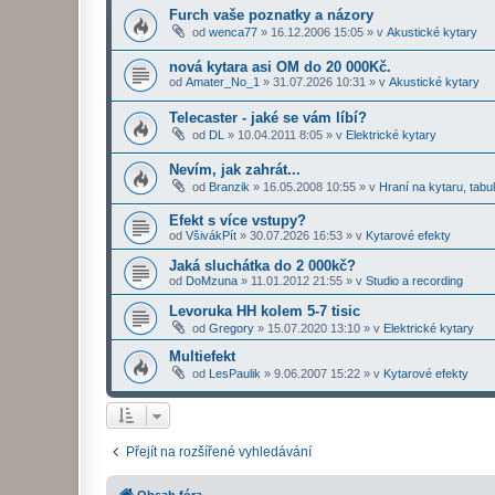
Furch vaše poznatky a názory
od
wenca77
»
16.12.2006 15:05
» v
Akustické kytary
nová kytara asi OM do 20 000Kč.
od
Amater_No_1
»
31.07.2026 10:31
» v
Akustické kytary
Telecaster - jaké se vám líbí?
od
DL
»
10.04.2011 8:05
» v
Elektrické kytary
Nevím, jak zahrát...
od
Branzik
»
16.05.2008 10:55
» v
Hraní na kytaru, tabu
Efekt s více vstupy?
od
VšivákPít
»
30.07.2026 16:53
» v
Kytarové efekty
Jaká sluchátka do 2 000kč?
od
DoMzuna
»
11.01.2012 21:55
» v
Studio a recording
Levoruka HH kolem 5-7 tisic
od
Gregory
»
15.07.2020 13:10
» v
Elektrické kytary
Multiefekt
od
LesPaulik
»
9.06.2007 15:22
» v
Kytarové efekty
Přejít na rozšířené vyhledávání