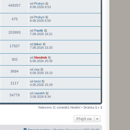
od
Prskyn
449357
8.08.2026 6:53
od
Prskyn
475
8.08.2026 6:50
od
Pawlik
203993
7.08.2026 16:21
od
jbiker
17507
7.08.2026 15:20
od
Hendrek
302
6.08.2026 20:35
od
nzp
3694
6.08.2026 16:10
od
torst
2117
4.08.2026 15:29
od
vasekh
54779
3.08.2026 8:34
Nalezeno 11 výsledků hledání • Stránka
1
z
1
Přejít na