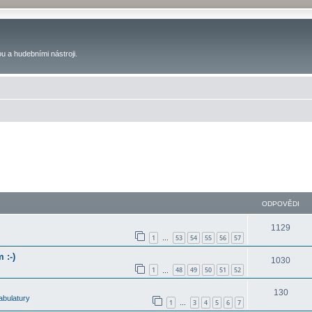
u a hudebními nástroji.
ODPOVĚDI
1129
1
53
54
55
56
57
…
 :-)
1030
1
48
49
50
51
52
…
130
abulatury
1
3
4
5
6
7
…