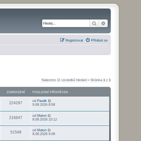
Hledat
Pokročilé hledání
Registrovat
Přihlásit se
Nalezeno 11 výsledků hledání • Stránka
1
z
1
ZOBRAZENÍ
POSLEDNÍ PŘÍSPĚVEK
od
Pawlik
224297
9.08.2026 8:58
od
Maton
216647
8.08.2026 10:12
od
Maton
51549
8.08.2026 9:08