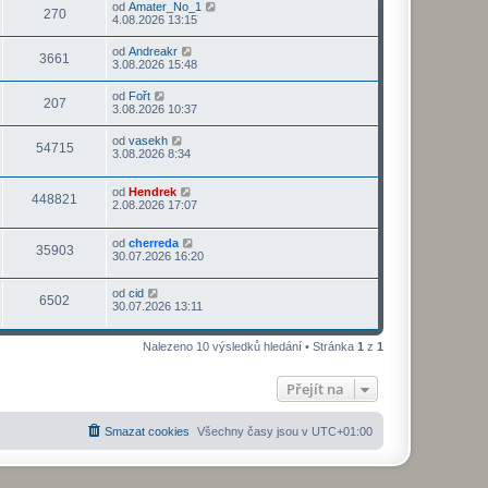
od
Amater_No_1
270
4.08.2026 13:15
od
Andreakr
3661
3.08.2026 15:48
od
Fořt
207
3.08.2026 10:37
od
vasekh
54715
3.08.2026 8:34
od
Hendrek
448821
2.08.2026 17:07
od
cherreda
35903
30.07.2026 16:20
od
cid
6502
30.07.2026 13:11
Nalezeno 10 výsledků hledání • Stránka
1
z
1
Přejít na
Smazat cookies
Všechny časy jsou v
UTC+01:00