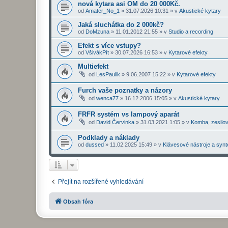
nová kytara asi OM do 20 000Kč.
od
Amater_No_1
»
31.07.2026 10:31
» v
Akustické kytary
Jaká sluchátka do 2 000kč?
od
DoMzuna
»
11.01.2012 21:55
» v
Studio a recording
Efekt s více vstupy?
od
VšivákPít
»
30.07.2026 16:53
» v
Kytarové efekty
Multiefekt
od
LesPaulik
»
9.06.2007 15:22
» v
Kytarové efekty
Furch vaše poznatky a názory
od
wenca77
»
16.12.2006 15:05
» v
Akustické kytary
FRFR systém vs lampový aparát
od
David Červinka
»
31.03.2021 1:05
» v
Komba, zesilo
Podklady a náklady
od
dussed
»
11.02.2025 15:49
» v
Klávesové nástroje a synt
Přejít na rozšířené vyhledávání
Obsah fóra