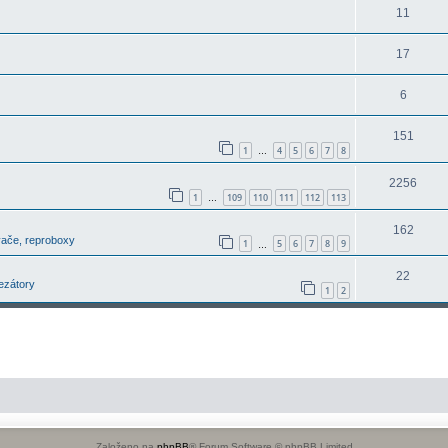
11
17
6
151
1
4
5
6
7
8
…
2256
1
109
110
111
112
113
…
162
vače, reproboxy
1
5
6
7
8
9
…
22
ezátory
1
2
Založeno na
phpBB
® Forum Software © phpBB Limited