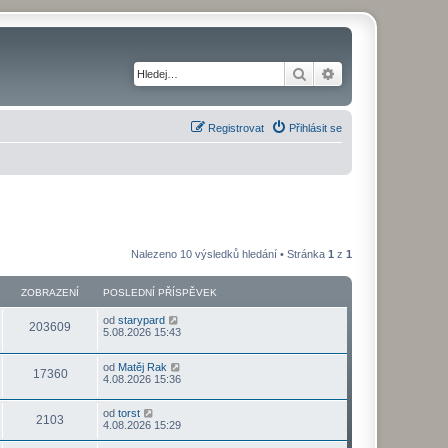
Hledat
Pokročilé hledání
Registrovat
Přihlásit se
Nalezeno 10 výsledků hledání • Stránka
1
z
1
ZOBRAZENÍ
POSLEDNÍ PŘÍSPĚVEK
od
starypard
203609
5.08.2026 15:43
od
Matěj Rak
17360
4.08.2026 15:36
od
torst
2103
4.08.2026 15:29