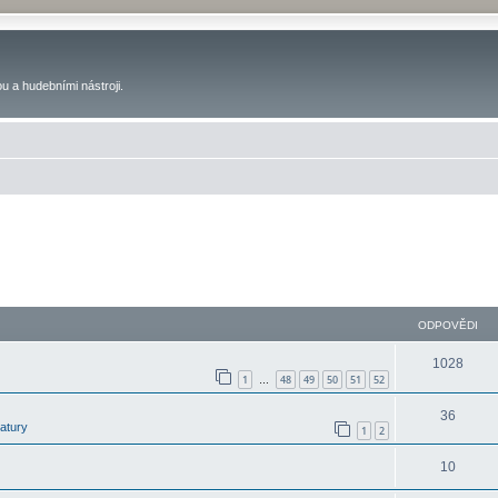
u a hudebními nástroji.
ODPOVĚDI
1028
1
48
49
50
51
52
…
36
latury
1
2
10