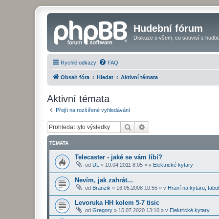
Hudební fórum
Diskuze o všem, co souvisí s hudbo
Rychlé odkazy
FAQ
Obsah fóra
Hledat
Aktivní témata
Aktivní témata
Přejít na rozšířené vyhledávání
Hledat
Pokročilé hledání
TÉMATA
Telecaster - jaké se vám líbí?
od
DL
»
10.04.2011 8:05
» v
Elektrické kytary
Nevím, jak zahrát...
od
Branzik
»
16.05.2008 10:55
» v
Hraní na kytaru, tabu
Levoruka HH kolem 5-7 tisic
od
Gregory
»
15.07.2020 13:10
» v
Elektrické kytary