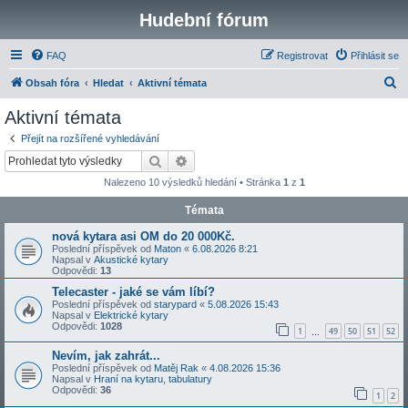
Hudební fórum
FAQ
Registrovat
Přihlásit se
H
Obsah fóra
Hledat
Aktivní témata
l
Aktivní témata
e
Přejít na rozšířené vyhledávání
d
Hledat
Pokročilé hledání
a
Nalezeno 10 výsledků hledání • Stránka
1
z
1
t
Témata
nová kytara asi OM do 20 000Kč.
Poslední příspěvek od
Maton
«
6.08.2026 8:21
Napsal v
Akustické kytary
Odpovědi:
13
Telecaster - jaké se vám líbí?
Poslední příspěvek od
starypard
«
5.08.2026 15:43
Napsal v
Elektrické kytary
Odpovědi:
1028
1
49
50
51
52
…
Nevím, jak zahrát...
Poslední příspěvek od
Matěj Rak
«
4.08.2026 15:36
Napsal v
Hraní na kytaru, tabulatury
Odpovědi:
36
1
2