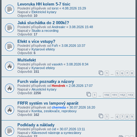
Levoruka HH kolem 5-7 tisic
Poslední příspěvek od
torst
«
4.08.2026 15:29
Napsal v
Elektrické kytary
Odpovědi:
10
Jaká sluchátka do 2 000kč?
Poslední příspěvek od
Andreakr
«
3.08.2026 15:48
Napsal v
Studio a recording
Odpovědi:
17
Efekt s více vstupy?
Poslední příspěvek od
Fořt
«
3.08.2026 10:37
Napsal v
Kytarové efekty
Odpovědi:
6
Multiefekt
Poslední příspěvek od
vasekh
«
3.08.2026 8:34
Napsal v
Kytarové efekty
Odpovědi:
151
1
5
6
7
8
…
Furch vaše poznatky a názory
Poslední příspěvek od
Hendrek
«
2.08.2026 17:07
Napsal v
Akustické kytary
Odpovědi:
2256
1
110
111
112
113
…
FRFR systém vs lampový aparát
Poslední příspěvek od
cherreda
«
30.07.2026 16:20
Napsal v
Komba, zesilovače, reproboxy
Odpovědi:
162
1
6
7
8
9
…
Podklady a náklady
Poslední příspěvek od
cid
«
30.07.2026 13:11
Napsal v
Klávesové nástroje a syntezátory
Odpovědi:
22