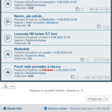
Poslední příspěvek od
starypard
«
5.08.2026 15:43
Napsal v
Elektrické kytary
Odpovědi:
1028
1
49
50
51
52
…
Nevím, jak zahrát...
Poslední příspěvek od
Matěj Rak
«
4.08.2026 15:36
Napsal v
Hraní na kytaru, tabulatury
Odpovědi:
36
1
2
Levoruka HH kolem 5-7 tisic
Poslední příspěvek od
torst
«
4.08.2026 15:29
Napsal v
Elektrické kytary
Odpovědi:
10
Multiefekt
Poslední příspěvek od
vasekh
«
3.08.2026 8:34
Napsal v
Kytarové efekty
Odpovědi:
151
1
5
6
7
8
…
Furch vaše poznatky a názory
Poslední příspěvek od
Hendrek
«
2.08.2026 17:07
Napsal v
Akustické kytary
Odpovědi:
2256
1
110
111
112
113
…
Nalezeno 8 výsledků hledání • Stránka
1
z
1
Přejít na
Obsah fóra
Smazat cookies
Všechny časy jsou v
UTC+01:00