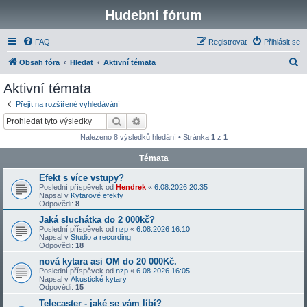
Hudební fórum
FAQ
Registrovat
Přihlásit se
H
Obsah fóra
Hledat
Aktivní témata
l
Aktivní témata
e
Přejít na rozšířené vyhledávání
d
Hledat
Pokročilé hledání
a
Nalezeno 8 výsledků hledání • Stránka
1
z
1
t
Témata
Efekt s více vstupy?
Poslední příspěvek od
Hendrek
«
6.08.2026 20:35
Napsal v
Kytarové efekty
Odpovědi:
8
Jaká sluchátka do 2 000kč?
Poslední příspěvek od
nzp
«
6.08.2026 16:10
Napsal v
Studio a recording
Odpovědi:
18
nová kytara asi OM do 20 000Kč.
Poslední příspěvek od
nzp
«
6.08.2026 16:05
Napsal v
Akustické kytary
Odpovědi:
15
Telecaster - jaké se vám líbí?