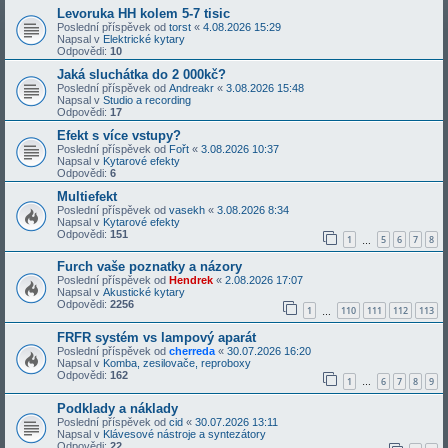
Levoruka HH kolem 5-7 tisic
Poslední příspěvek od
torst
«
4.08.2026 15:29
Napsal v
Elektrické kytary
Odpovědi:
10
Jaká sluchátka do 2 000kč?
Poslední příspěvek od
Andreakr
«
3.08.2026 15:48
Napsal v
Studio a recording
Odpovědi:
17
Efekt s více vstupy?
Poslední příspěvek od
Fořt
«
3.08.2026 10:37
Napsal v
Kytarové efekty
Odpovědi:
6
Multiefekt
Poslední příspěvek od
vasekh
«
3.08.2026 8:34
Napsal v
Kytarové efekty
Odpovědi:
151
1
5
6
7
8
…
Furch vaše poznatky a názory
Poslední příspěvek od
Hendrek
«
2.08.2026 17:07
Napsal v
Akustické kytary
Odpovědi:
2256
1
110
111
112
113
…
FRFR systém vs lampový aparát
Poslední příspěvek od
cherreda
«
30.07.2026 16:20
Napsal v
Komba, zesilovače, reproboxy
Odpovědi:
162
1
6
7
8
9
…
Podklady a náklady
Poslední příspěvek od
cid
«
30.07.2026 13:11
Napsal v
Klávesové nástroje a syntezátory
Odpovědi:
22