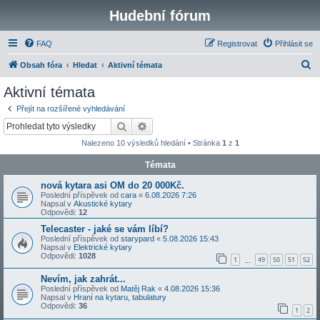
Hudební fórum
FAQ
Registrovat
Přihlásit se
H
Obsah fóra
Hledat
Aktivní témata
l
Aktivní témata
e
Přejít na rozšířené vyhledávání
d
Hledat
Pokročilé hledání
a
Nalezeno 10 výsledků hledání • Stránka
1
z
1
t
Témata
nová kytara asi OM do 20 000Kč.
Poslední příspěvek od
cara
«
6.08.2026 7:26
Napsal v
Akustické kytary
Odpovědi:
12
Telecaster - jaké se vám líbí?
Poslední příspěvek od
starypard
«
5.08.2026 15:43
Napsal v
Elektrické kytary
Odpovědi:
1028
1
49
50
51
52
…
Nevím, jak zahrát...
Poslední příspěvek od
Matěj Rak
«
4.08.2026 15:36
Napsal v
Hraní na kytaru, tabulatury
Odpovědi:
36
1
2