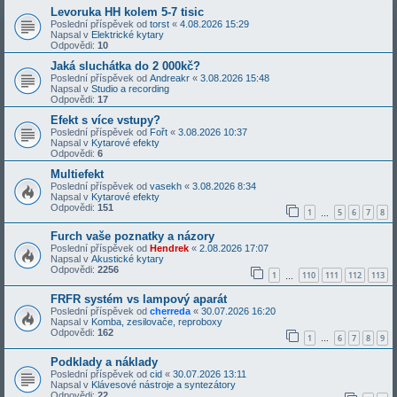
Levoruka HH kolem 5-7 tisic
Poslední příspěvek od
torst
«
4.08.2026 15:29
Napsal v
Elektrické kytary
Odpovědi:
10
Jaká sluchátka do 2 000kč?
Poslední příspěvek od
Andreakr
«
3.08.2026 15:48
Napsal v
Studio a recording
Odpovědi:
17
Efekt s více vstupy?
Poslední příspěvek od
Fořt
«
3.08.2026 10:37
Napsal v
Kytarové efekty
Odpovědi:
6
Multiefekt
Poslední příspěvek od
vasekh
«
3.08.2026 8:34
Napsal v
Kytarové efekty
Odpovědi:
151
1
5
6
7
8
…
Furch vaše poznatky a názory
Poslední příspěvek od
Hendrek
«
2.08.2026 17:07
Napsal v
Akustické kytary
Odpovědi:
2256
1
110
111
112
113
…
FRFR systém vs lampový aparát
Poslední příspěvek od
cherreda
«
30.07.2026 16:20
Napsal v
Komba, zesilovače, reproboxy
Odpovědi:
162
1
6
7
8
9
…
Podklady a náklady
Poslední příspěvek od
cid
«
30.07.2026 13:11
Napsal v
Klávesové nástroje a syntezátory
Odpovědi:
22