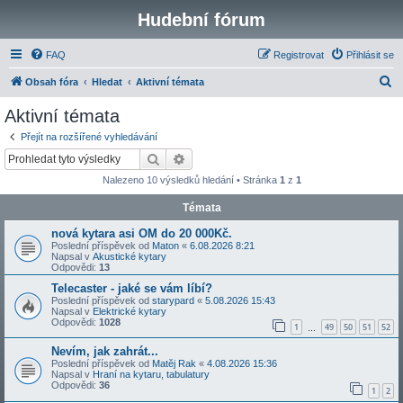
Hudební fórum
FAQ
Registrovat
Přihlásit se
H
Obsah fóra
Hledat
Aktivní témata
l
Aktivní témata
e
Přejít na rozšířené vyhledávání
d
Hledat
Pokročilé hledání
a
Nalezeno 10 výsledků hledání • Stránka
1
z
1
t
Témata
nová kytara asi OM do 20 000Kč.
Poslední příspěvek od
Maton
«
6.08.2026 8:21
Napsal v
Akustické kytary
Odpovědi:
13
Telecaster - jaké se vám líbí?
Poslední příspěvek od
starypard
«
5.08.2026 15:43
Napsal v
Elektrické kytary
Odpovědi:
1028
1
49
50
51
52
…
Nevím, jak zahrát...
Poslední příspěvek od
Matěj Rak
«
4.08.2026 15:36
Napsal v
Hraní na kytaru, tabulatury
Odpovědi:
36
1
2