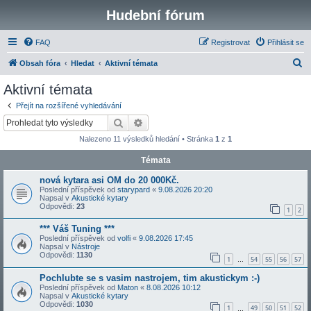
Hudební fórum
FAQ
Registrovat
Přihlásit se
H
Obsah fóra
Hledat
Aktivní témata
l
Aktivní témata
e
Přejít na rozšířené vyhledávání
d
Hledat
Pokročilé hledání
a
Nalezeno 11 výsledků hledání • Stránka
1
z
1
t
Témata
nová kytara asi OM do 20 000Kč.
Poslední příspěvek od
starypard
«
9.08.2026 20:20
Napsal v
Akustické kytary
Odpovědi:
23
1
2
*** Váš Tuning ***
Poslední příspěvek od
volfi
«
9.08.2026 17:45
Napsal v
Nástroje
Odpovědi:
1130
1
54
55
56
57
…
Pochlubte se s vasim nastrojem, tim akustickym :-)
Poslední příspěvek od
Maton
«
8.08.2026 10:12
Napsal v
Akustické kytary
Odpovědi:
1030
1
49
50
51
52
…