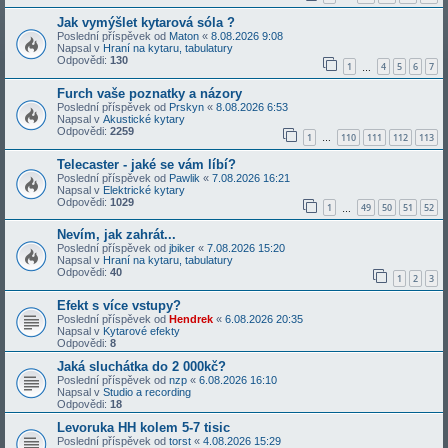
Jak vymýšlet kytarová sóla ?
Poslední příspěvek od
Maton
«
8.08.2026 9:08
Napsal v
Hraní na kytaru, tabulatury
Odpovědi:
130
1
4
5
6
7
…
Furch vaše poznatky a názory
Poslední příspěvek od
Prskyn
«
8.08.2026 6:53
Napsal v
Akustické kytary
Odpovědi:
2259
1
110
111
112
113
…
Telecaster - jaké se vám líbí?
Poslední příspěvek od
Pawlik
«
7.08.2026 16:21
Napsal v
Elektrické kytary
Odpovědi:
1029
1
49
50
51
52
…
Nevím, jak zahrát...
Poslední příspěvek od
jbiker
«
7.08.2026 15:20
Napsal v
Hraní na kytaru, tabulatury
Odpovědi:
40
1
2
3
Efekt s více vstupy?
Poslední příspěvek od
Hendrek
«
6.08.2026 20:35
Napsal v
Kytarové efekty
Odpovědi:
8
Jaká sluchátka do 2 000kč?
Poslední příspěvek od
nzp
«
6.08.2026 16:10
Napsal v
Studio a recording
Odpovědi:
18
Levoruka HH kolem 5-7 tisic
Poslední příspěvek od
torst
«
4.08.2026 15:29