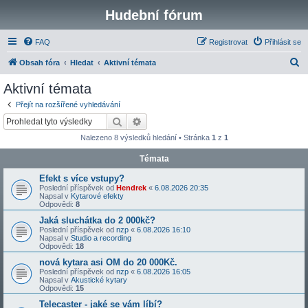
Hudební fórum
FAQ
Registrovat
Přihlásit se
H
Obsah fóra
Hledat
Aktivní témata
l
Aktivní témata
e
Přejít na rozšířené vyhledávání
d
Hledat
Pokročilé hledání
a
Nalezeno 8 výsledků hledání • Stránka
1
z
1
t
Témata
Efekt s více vstupy?
Poslední příspěvek od
Hendrek
«
6.08.2026 20:35
Napsal v
Kytarové efekty
Odpovědi:
8
Jaká sluchátka do 2 000kč?
Poslední příspěvek od
nzp
«
6.08.2026 16:10
Napsal v
Studio a recording
Odpovědi:
18
nová kytara asi OM do 20 000Kč.
Poslední příspěvek od
nzp
«
6.08.2026 16:05
Napsal v
Akustické kytary
Odpovědi:
15
Telecaster - jaké se vám líbí?