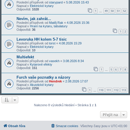
Poslední příspěvek od
starypard
«
5.08.2026 15:43
Napsal v
Elektrické kytary
Odpovědi:
1028
1
49
50
51
52
…
Nevím, jak zahrát...
Poslední příspěvek od
Matěj Rak
«
4.08.2026 15:36
Napsal v
Hraní na kytaru, tabulatury
Odpovědi:
36
1
2
Levoruka HH kolem 5-7 tisic
Poslední příspěvek od
torst
«
4.08.2026 15:29
Napsal v
Elektrické kytary
Odpovědi:
10
Multiefekt
Poslední příspěvek od
vasekh
«
3.08.2026 8:34
Napsal v
Kytarové efekty
Odpovědi:
151
1
5
6
7
8
…
Furch vaše poznatky a názory
Poslední příspěvek od
Hendrek
«
2.08.2026 17:07
Napsal v
Akustické kytary
Odpovědi:
2256
1
110
111
112
113
…
Nalezeno 8 výsledků hledání • Stránka
1
z
1
Přejít na
Obsah fóra
Smazat cookies
Všechny časy jsou v
UTC+01:00