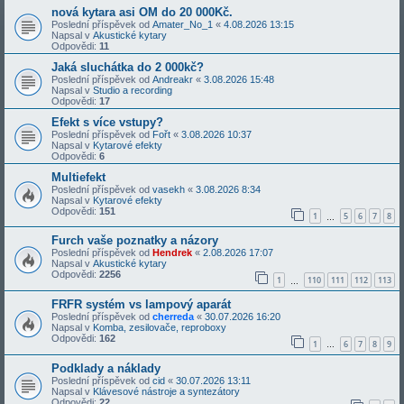
nová kytara asi OM do 20 000Kč.
Poslední příspěvek od
Amater_No_1
«
4.08.2026 13:15
Napsal v
Akustické kytary
Odpovědi:
11
Jaká sluchátka do 2 000kč?
Poslední příspěvek od
Andreakr
«
3.08.2026 15:48
Napsal v
Studio a recording
Odpovědi:
17
Efekt s více vstupy?
Poslední příspěvek od
Fořt
«
3.08.2026 10:37
Napsal v
Kytarové efekty
Odpovědi:
6
Multiefekt
Poslední příspěvek od
vasekh
«
3.08.2026 8:34
Napsal v
Kytarové efekty
Odpovědi:
151
1
5
6
7
8
…
Furch vaše poznatky a názory
Poslední příspěvek od
Hendrek
«
2.08.2026 17:07
Napsal v
Akustické kytary
Odpovědi:
2256
1
110
111
112
113
…
FRFR systém vs lampový aparát
Poslední příspěvek od
cherreda
«
30.07.2026 16:20
Napsal v
Komba, zesilovače, reproboxy
Odpovědi:
162
1
6
7
8
9
…
Podklady a náklady
Poslední příspěvek od
cid
«
30.07.2026 13:11
Napsal v
Klávesové nástroje a syntezátory
Odpovědi:
22