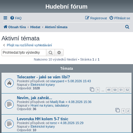
Hudební fórum
FAQ
Registrovat
Přihlásit se
H
Obsah fóra
Hledat
Aktivní témata
l
Aktivní témata
e
Přejít na rozšířené vyhledávání
d
Hledat
Pokročilé hledání
a
Nalezeno 10 výsledků hledání • Stránka
1
z
1
t
Témata
Telecaster - jaké se vám líbí?
Poslední příspěvek od
starypard
«
5.08.2026 15:43
Napsal v
Elektrické kytary
Odpovědi:
1028
1
49
50
51
52
…
Nevím, jak zahrát...
Poslední příspěvek od
Matěj Rak
«
4.08.2026 15:36
Napsal v
Hraní na kytaru, tabulatury
Odpovědi:
36
1
2
Levoruka HH kolem 5-7 tisic
Poslední příspěvek od
torst
«
4.08.2026 15:29
Napsal v
Elektrické kytary
Odpovědi:
10