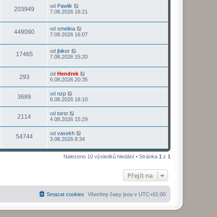
od
Pawlik
203949
7.08.2026 16:21
od
smelina
449090
7.08.2026 16:07
od
jbiker
17465
7.08.2026 15:20
od
Hendrek
293
6.08.2026 20:35
od
nzp
3689
6.08.2026 16:10
od
torst
2114
4.08.2026 15:29
od
vasekh
54744
3.08.2026 8:34
Nalezeno 10 výsledků hledání • Stránka
1
z
1
Přejít na
Smazat cookies
Všechny časy jsou v
UTC+01:00