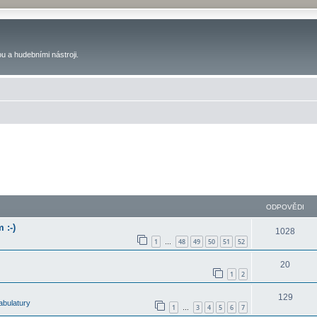
u a hudebními nástroji.
ODPOVĚDI
 :-)
1028
1
48
49
50
51
52
…
20
1
2
129
abulatury
1
3
4
5
6
7
…