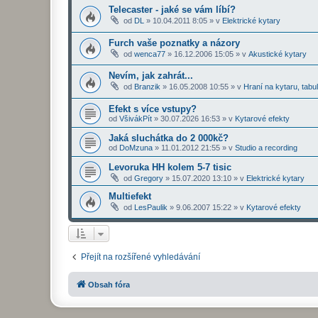
Telecaster - jaké se vám líbí?
od
DL
»
10.04.2011 8:05
» v
Elektrické kytary
Furch vaše poznatky a názory
od
wenca77
»
16.12.2006 15:05
» v
Akustické kytary
Nevím, jak zahrát...
od
Branzik
»
16.05.2008 10:55
» v
Hraní na kytaru, tabu
Efekt s více vstupy?
od
VšivákPít
»
30.07.2026 16:53
» v
Kytarové efekty
Jaká sluchátka do 2 000kč?
od
DoMzuna
»
11.01.2012 21:55
» v
Studio a recording
Levoruka HH kolem 5-7 tisic
od
Gregory
»
15.07.2020 13:10
» v
Elektrické kytary
Multiefekt
od
LesPaulik
»
9.06.2007 15:22
» v
Kytarové efekty
Přejít na rozšířené vyhledávání
Obsah fóra