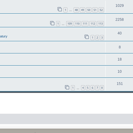
1029
1
48
49
50
51
52
…
2258
1
109
110
111
112
113
…
40
latury
1
2
3
8
18
10
151
1
4
5
6
7
8
…