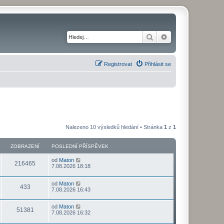
Hledat
Pokročilé hledání
Registrovat
Přihlásit se
Nalezeno 10 výsledků hledání • Stránka
1
z
1
ZOBRAZENÍ
POSLEDNÍ PŘÍSPĚVEK
od
Maton
216465
7.08.2026 18:18
od
Maton
433
7.08.2026 16:43
od
Maton
51381
7.08.2026 16:32