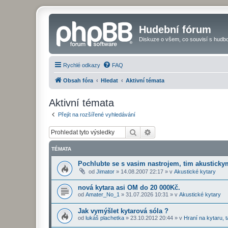
Hudební fórum
Diskuze o všem, co souvisí s hudbo
Rychlé odkazy
FAQ
Obsah fóra
Hledat
Aktivní témata
Aktivní témata
Přejít na rozšířené vyhledávání
Hledat
Pokročilé hledání
TÉMATA
Pochlubte se s vasim nastrojem, tim akustickym
od
Jimator
»
14.08.2007 22:17
» v
Akustické kytary
nová kytara asi OM do 20 000Kč.
od
Amater_No_1
»
31.07.2026 10:31
» v
Akustické kytary
Jak vymýšlet kytarová sóla ?
od
lukáš plachetka
»
23.10.2012 20:44
» v
Hraní na kytaru, t