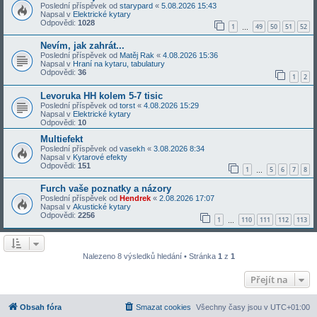
Poslední příspěvek od
starypard
«
5.08.2026 15:43
Napsal v
Elektrické kytary
Odpovědi:
1028
1
49
50
51
52
…
Nevím, jak zahrát...
Poslední příspěvek od
Matěj Rak
«
4.08.2026 15:36
Napsal v
Hraní na kytaru, tabulatury
Odpovědi:
36
1
2
Levoruka HH kolem 5-7 tisic
Poslední příspěvek od
torst
«
4.08.2026 15:29
Napsal v
Elektrické kytary
Odpovědi:
10
Multiefekt
Poslední příspěvek od
vasekh
«
3.08.2026 8:34
Napsal v
Kytarové efekty
Odpovědi:
151
1
5
6
7
8
…
Furch vaše poznatky a názory
Poslední příspěvek od
Hendrek
«
2.08.2026 17:07
Napsal v
Akustické kytary
Odpovědi:
2256
1
110
111
112
113
…
Nalezeno 8 výsledků hledání • Stránka
1
z
1
Přejít na
Obsah fóra
Smazat cookies
Všechny časy jsou v
UTC+01:00