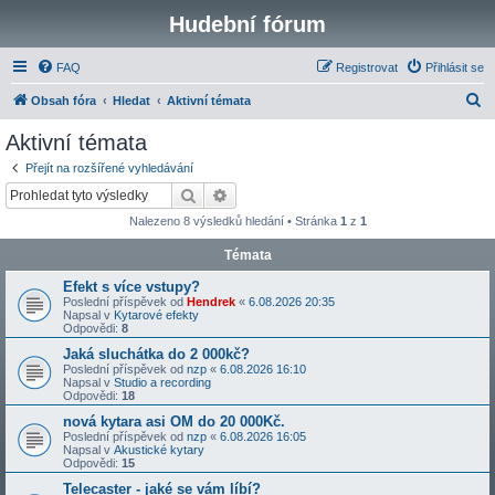
Hudební fórum
FAQ
Registrovat
Přihlásit se
H
Obsah fóra
Hledat
Aktivní témata
l
Aktivní témata
e
Přejít na rozšířené vyhledávání
d
Hledat
Pokročilé hledání
a
Nalezeno 8 výsledků hledání • Stránka
1
z
1
t
Témata
Efekt s více vstupy?
Poslední příspěvek od
Hendrek
«
6.08.2026 20:35
Napsal v
Kytarové efekty
Odpovědi:
8
Jaká sluchátka do 2 000kč?
Poslední příspěvek od
nzp
«
6.08.2026 16:10
Napsal v
Studio a recording
Odpovědi:
18
nová kytara asi OM do 20 000Kč.
Poslední příspěvek od
nzp
«
6.08.2026 16:05
Napsal v
Akustické kytary
Odpovědi:
15
Telecaster - jaké se vám líbí?