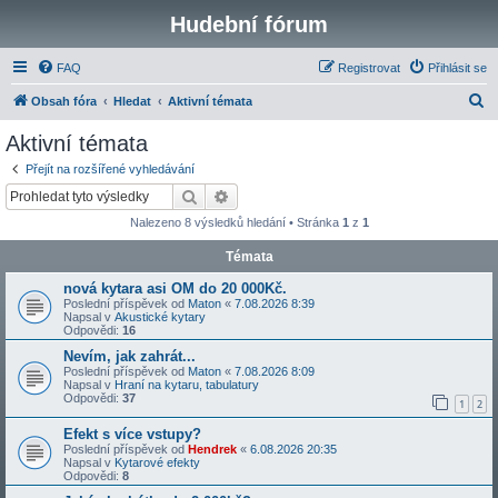
Hudební fórum
FAQ
Registrovat
Přihlásit se
H
Obsah fóra
Hledat
Aktivní témata
l
Aktivní témata
e
Přejít na rozšířené vyhledávání
d
Hledat
Pokročilé hledání
a
Nalezeno 8 výsledků hledání • Stránka
1
z
1
t
Témata
nová kytara asi OM do 20 000Kč.
Poslední příspěvek od
Maton
«
7.08.2026 8:39
Napsal v
Akustické kytary
Odpovědi:
16
Nevím, jak zahrát...
Poslední příspěvek od
Maton
«
7.08.2026 8:09
Napsal v
Hraní na kytaru, tabulatury
Odpovědi:
37
1
2
Efekt s více vstupy?
Poslední příspěvek od
Hendrek
«
6.08.2026 20:35
Napsal v
Kytarové efekty
Odpovědi:
8