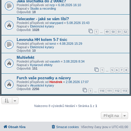
Jaká sluchátka do 2 000kč?
Poslední příspěvek od
nzp
«
6.08.2026 16:10
Napsal v
Studio a recording
Odpovědi:
18
Telecaster - jaké se vám líbí?
Poslední příspěvek od
starypard
«
5.08.2026 15:43
Napsal v
Elektrické kytary
Odpovědi:
1028
1
49
50
51
52
…
Levoruka HH kolem 5-7 tisic
Poslední příspěvek od
torst
«
4.08.2026 15:29
Napsal v
Elektrické kytary
Odpovědi:
10
Multiefekt
Poslední příspěvek od
vasekh
«
3.08.2026 8:34
Napsal v
Kytarové efekty
Odpovědi:
151
1
5
6
7
8
…
Furch vaše poznatky a názory
Poslední příspěvek od
Hendrek
«
2.08.2026 17:07
Napsal v
Akustické kytary
Odpovědi:
2256
1
110
111
112
113
…
Nalezeno 8 výsledků hledání • Stránka
1
z
1
Přejít na
Obsah fóra
Smazat cookies
Všechny časy jsou v
UTC+01:00